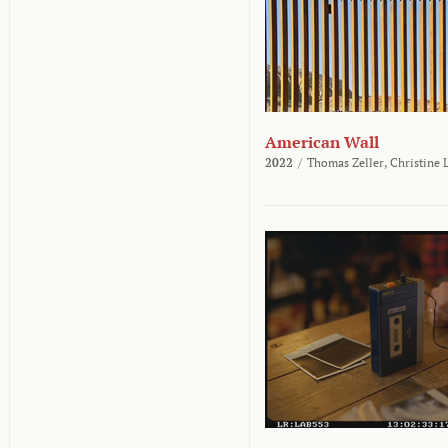
American Wall
2022
/
Thomas Zeller,
Christine 