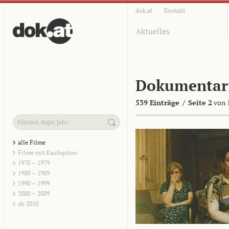
dok.at
Kontakt
Aktuelles
Dokumentar
539 Einträge
/
Seite 2
von 
alle Filme
Filme mit Kaufoption
1970 – 1979
1980 – 1989
1990 – 1999
2000 – 2009
ab 2010