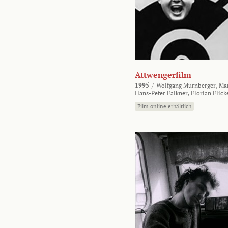
Attwengerfilm
1995
/
Wolfgang Murnberger,
Mar
Hans-Peter Falkner,
Florian Flick
Film online erhältlich