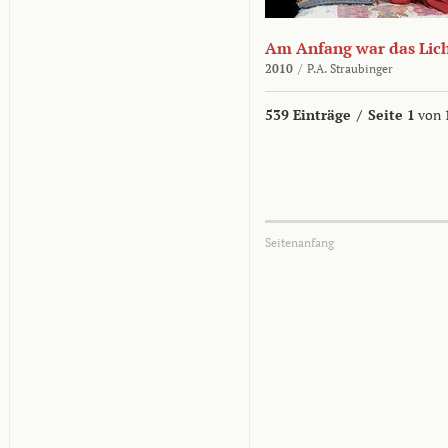
Am Anfang war das Lic
2010
/
P.A. Straubinger
539 Einträge
/
Seite 1
von 
Seitenanfang