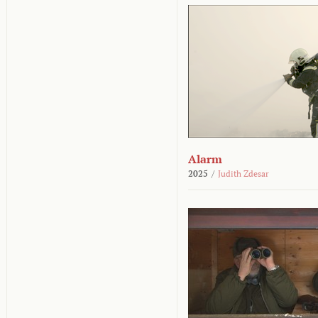
Alarm
2025
/
Judith Zdesar