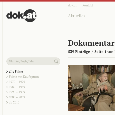
dok.at
Kontakt
Aktuelles
Dokumentar
539 Einträge
/
Seite 1
von 
alle Filme
Filme mit Kaufoption
1970 – 1979
1980 – 1989
1990 – 1999
2000 – 2009
ab 2010