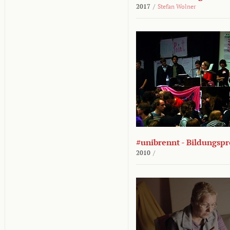
2017
/
Stefan Wolner
#unibrennt - Bildungspr
2010
/