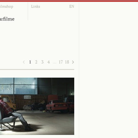
ilmshop
Links
EN
rfilme
1
2
3
4
…
17
18