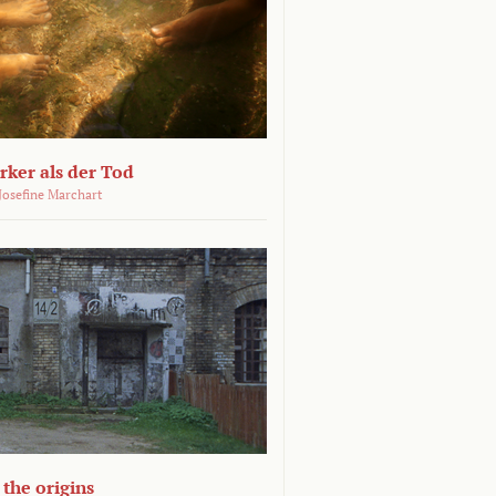
ärker als der Tod
 Josefine Marchart
the origins