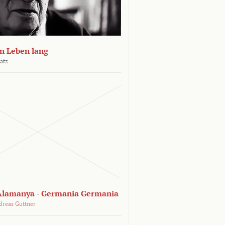
n Leben lang
atz
lamanya - Germania Germania
dreas Guttner