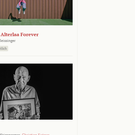
- Alterlaa Forever
leissinger
tlich
Weigensamer,
Christian Krönes