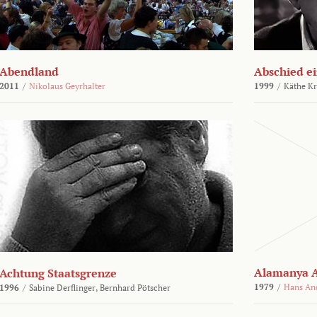
Abendland
Abschied ei
2011
/
Nikolaus Geyrhalter
1999
/
Käthe Kr
Alamanya A
Achtung Staatsgrenze
1979
/
Hans An
1996
/
Sabine Derflinger,
Bernhard Pötscher