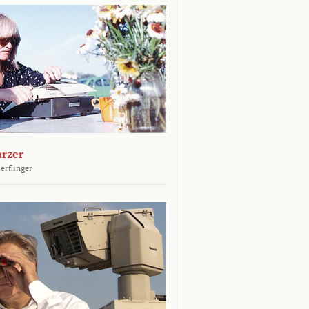
arzer
erflinger