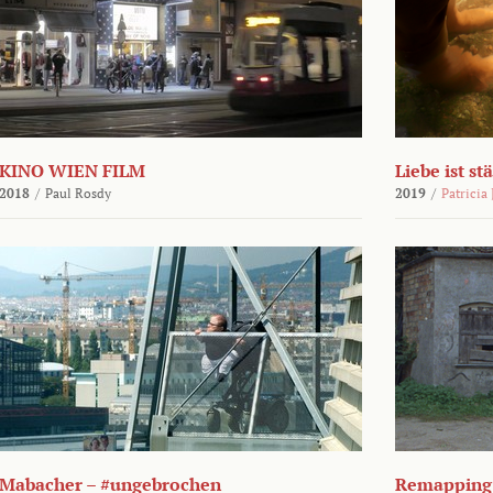
KINO WIEN FILM
Liebe ist st
2018
/
Paul Rosdy
2019
/
Patricia
Mabacher – #ungebrochen
Remapping 