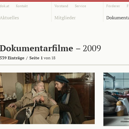
dok.at
Kontakt
Vorstand
Service
Förderer
F
Aktuelles
Mitglieder
Dokumenta
Dokumentarfilme
– 2009
539 Einträge
/
Seite 1
von 18