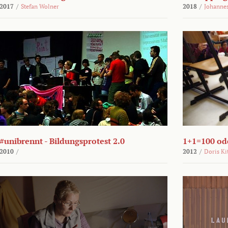
2017
/
Stefan Wolner
2018
/
Johannes
#unibrennt - Bildungsprotest 2.0
1+1=100 ode
2010
/
2012
/
Doris Ki