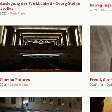
Auslegung der Wirklichkeit - Georg Stefan
Bewegungen
Troller
2019
/
Sebasti
2021
/
Ruth Rieser
Cinema Futures
Freud, der 
2016
/
Michael Palm
2025
/
Yair Qed