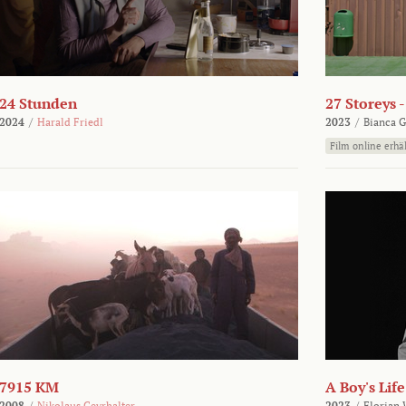
24 Stunden
27 Storeys 
2024
/
Harald Friedl
2023
/
Bianca G
Film online erhäl
7915 KM
A Boy's Life
2008
/
Nikolaus Geyrhalter
2023
/
Florian 