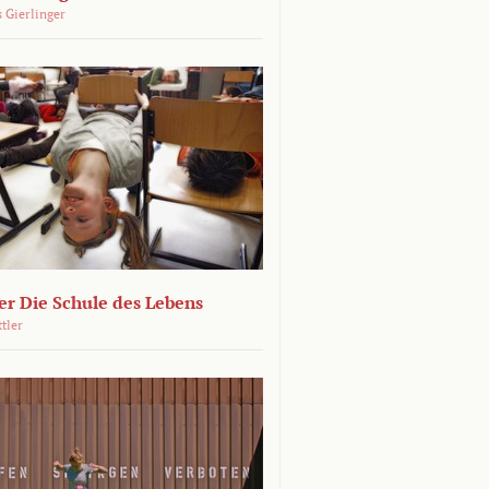
 Gierlinger
r Die Schule des Lebens
ttler