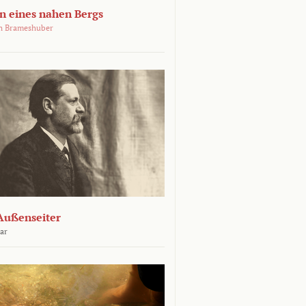
 eines nahen Bergs
an Brameshuber
Außenseiter
ar