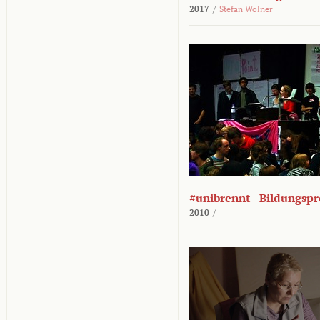
2017
/
Stefan Wolner
#unibrennt - Bildungspr
2010
/