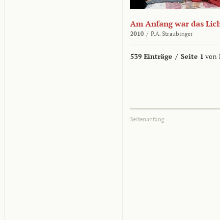
Am Anfang war das Lic
2010
/
P.A. Straubinger
539 Einträge
/
Seite 1
von 
Seitenanfang