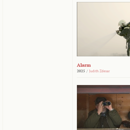
Alarm
2025
/
Judith Zdesar