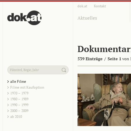
dok.at
Kontakt
Aktuelles
Dokumentar
539 Einträge
/
Seite 1
von 
alle Filme
Filme mit Kaufoption
1970 – 1979
1980 – 1989
1990 – 1999
2000 – 2009
ab 2010