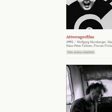
Attwengerfilm
1995
/
Wolfgang Murnberger,
Mar
Hans-Peter Falkner,
Florian Flick
Film online erhältlich