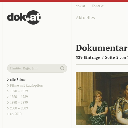
dok.at
Kontakt
Aktuelles
Dokumentar
539 Einträge
/
Seite 2
von 
alle Filme
Filme mit Kaufoption
1970 – 1979
1980 – 1989
1990 – 1999
2000 – 2009
ab 2010