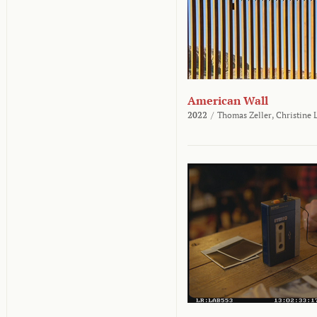
American Wall
2022
/
Thomas Zeller,
Christine 