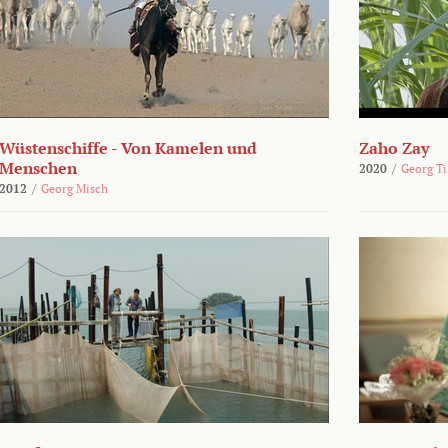
Wüstenschiffe - Von Kamelen und
Zaho Zay
Menschen
2020
/
Georg Ti
2012
/
Georg Misch