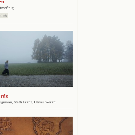
en
atmeßnig
tlich
Erde
ergmann,
Steffi Franz,
Oliver Werani