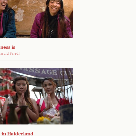
ness is
arald Friedl
 in Haiderland