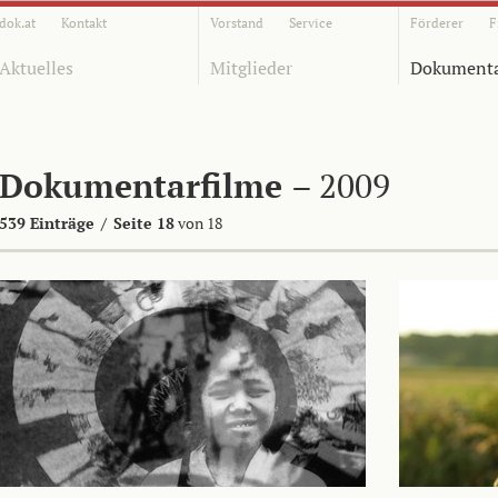
dok.at
Kontakt
Vorstand
Service
Förderer
F
Aktuelles
Mitglieder
Dokumenta
Dokumentarfilme
– 2009
539 Einträge
/
Seite 18
von 18