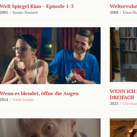
Welt Spiegel Kino – Episode 1-3
Weltrevolu
2005
/
Gustav Deutsch
2008
/
Klaus H
WENN ICH 
Wenn es blendet, öffne die Augen
DREIFACH
2014
/
Ivette Löcker
2023
/
Christia