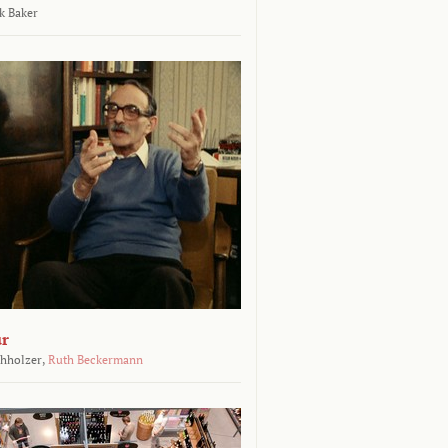
k Baker
ur
chholzer,
Ruth Beckermann