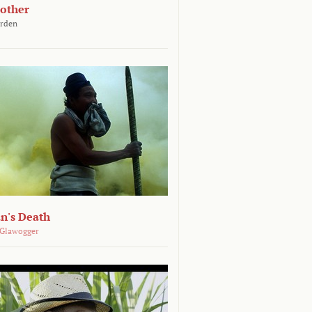
other
arden
n's Death
 Glawogger