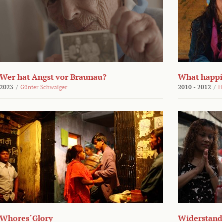
Wer hat Angst vor Braunau?
What happi
2023
/
Günter Schwaiger
2010 - 2012
/
H
Whores´Glory
Widerstand