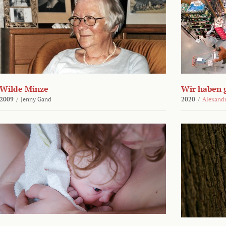
Wilde Minze
Wir haben 
2009
/
Jenny Gand
2020
/
Alexand