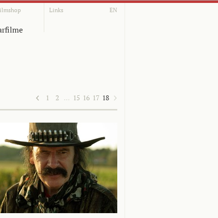
ilmshop
Links
EN
rfilme
1
2
…
15
16
17
18