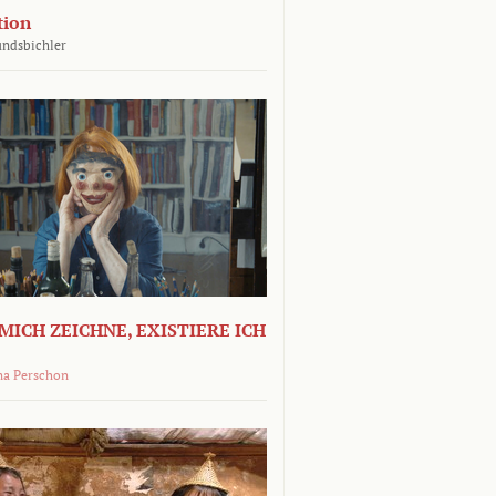
tion
undsbichler
MICH ZEICHNE, EXISTIERE ICH
na Perschon