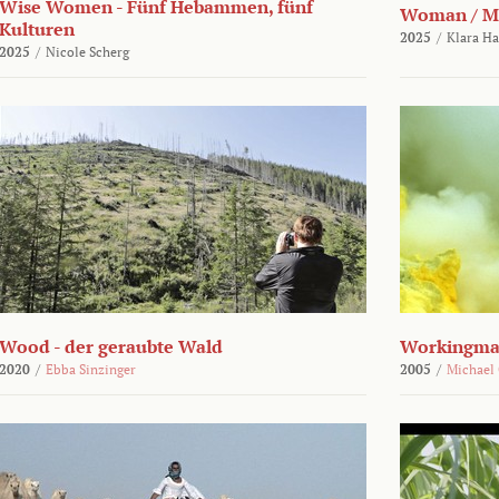
Wise Women - Fünf Hebammen, fünf
Woman / M
Kulturen
2025
/
Klara H
2025
/
Nicole Scherg
Wood - der geraubte Wald
Workingma
2020
/
Ebba Sinzinger
2005
/
Michael