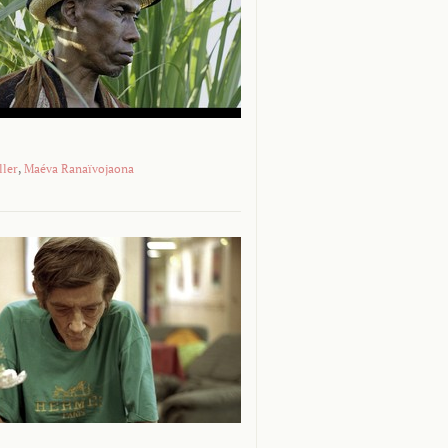
ller
,
Maéva Ranaïvojaona