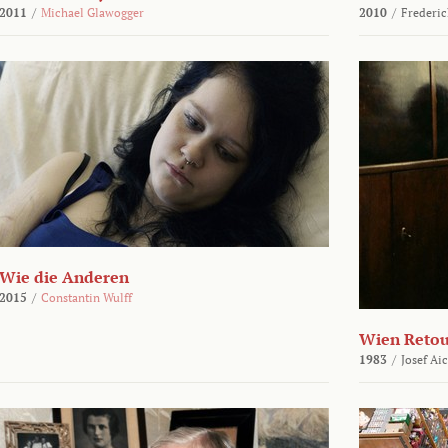
2011
/
Michael Glawogger
2010
/
Frederic
Wie die Anderen
2015
/
Constantin Wulff
Wien Reto
1983
/
Josef Ai