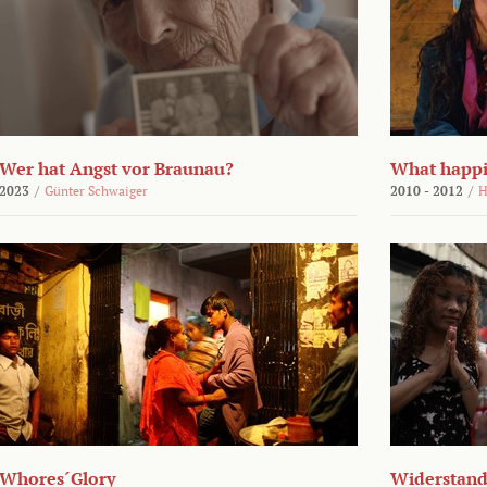
Wer hat Angst vor Braunau?
What happi
2023
/
Günter Schwaiger
2010 - 2012
/
H
Whores´Glory
Widerstand