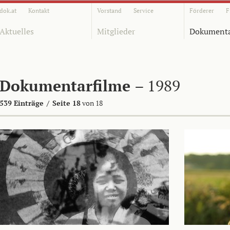
dok.at
Kontakt
Vorstand
Service
Förderer
F
Aktuelles
Mitglieder
Dokumenta
Dokumentarfilme
– 1989
539 Einträge
/
Seite 18
von 18