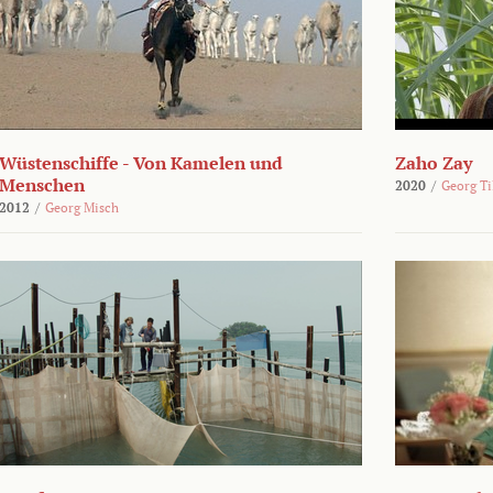
Wüstenschiffe - Von Kamelen und
Zaho Zay
Menschen
2020
/
Georg Ti
2012
/
Georg Misch