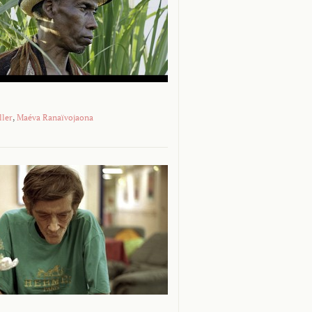
ller
,
Maéva Ranaïvojaona