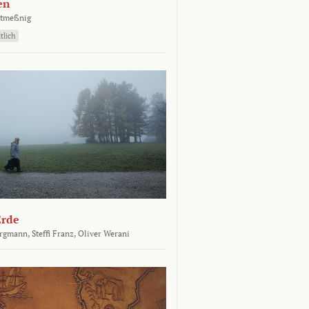
en
atmeßnig
tlich
Erde
ergmann,
Steffi Franz,
Oliver Werani