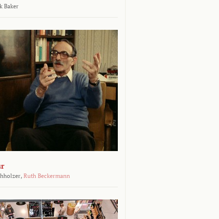
k Baker
ur
chholzer,
Ruth Beckermann