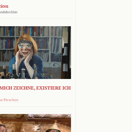
tion
undsbichler
MICH ZEICHNE, EXISTIERE ICH
na Perschon