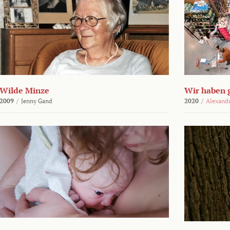
Wilde Minze
Wir haben 
2009
/
Jenny Gand
2020
/
Alexand