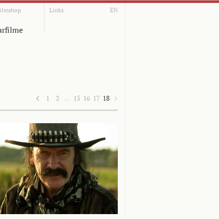
ilmshop
Links
EN
rfilme
1
2
…
15
16
17
18