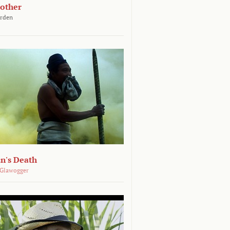
other
arden
n's Death
 Glawogger