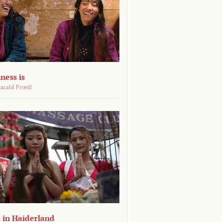
ness is
arald Friedl
 in Haiderland