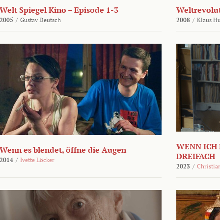
Welt Spiegel Kino – Episode 1-3
Weltrevolu
2005
/
Gustav Deutsch
2008
/
Klaus H
WENN ICH 
Wenn es blendet, öffne die Augen
DREIFACH
2014
/
Ivette Löcker
2023
/
Christia