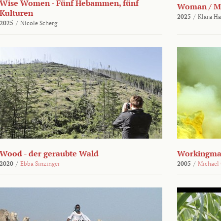
Wise Women - Fünf Hebammen, fünf
Woman / M
Kulturen
2025
/
Klara H
2025
/
Nicole Scherg
Wood - der geraubte Wald
Workingma
2020
/
Ebba Sinzinger
2005
/
Michael