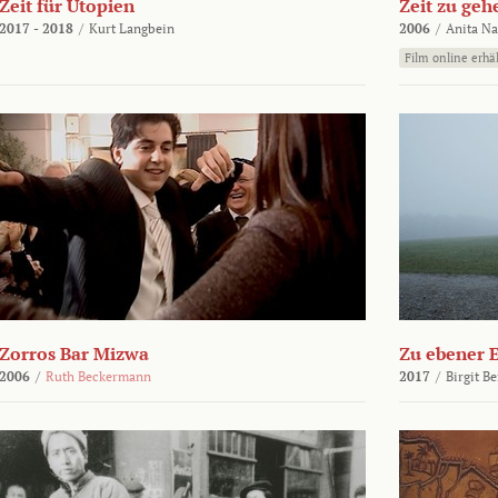
Zeit für Utopien
Zeit zu geh
2017 - 2018
/
Kurt Langbein
2006
/
Anita N
Film online erhäl
Zorros Bar Mizwa
Zu ebener 
2006
/
Ruth Beckermann
2017
/
Birgit B