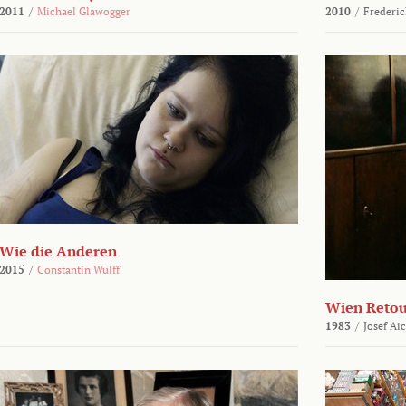
2011
/
Michael Glawogger
2010
/
Frederic
Wie die Anderen
2015
/
Constantin Wulff
Wien Reto
1983
/
Josef Ai