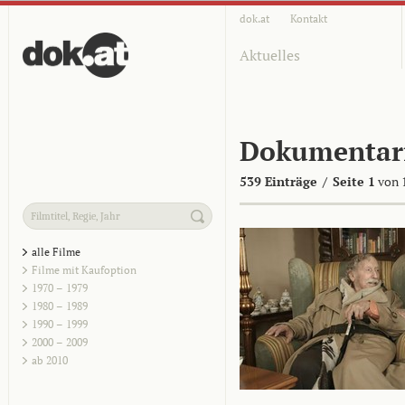
dok.at
Kontakt
Aktuelles
Dokumentar
539 Einträge
/
Seite 1
von 
alle Filme
Filme mit Kaufoption
1970 – 1979
1980 – 1989
1990 – 1999
2000 – 2009
ab 2010