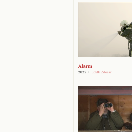
Alarm
2025
/
Judith Zdesar