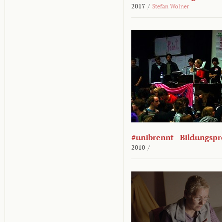
2017
/
Stefan Wolner
#unibrennt - Bildungspr
2010
/