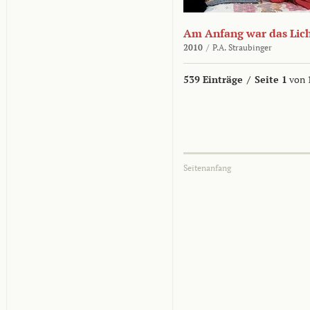
Am Anfang war das Lic
2010
/
P.A. Straubinger
539 Einträge
/
Seite 1
von 
Seitenanfang