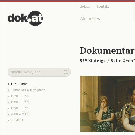
dok.at
Kontakt
Aktuelles
Dokumentar
539 Einträge
/
Seite 2
von 
alle Filme
Filme mit Kaufoption
1970 – 1979
1980 – 1989
1990 – 1999
2000 – 2009
ab 2010