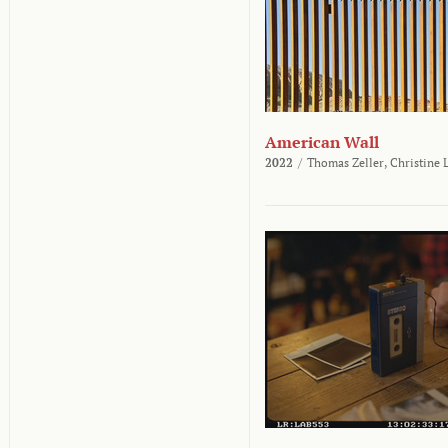
American Wall
2022
/
Thomas Zeller,
Christine 