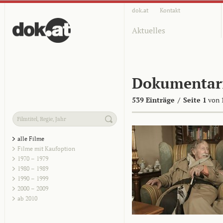
dok.at
Kontakt
Aktuelles
Dokumentar
539 Einträge
/
Seite 1
von 
alle Filme
Filme mit Kaufoption
1970 – 1979
1980 – 1989
1990 – 1999
2000 – 2009
ab 2010