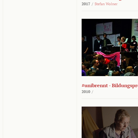
2017
/
Stefan Wolner
#unibrennt - Bildungspr
2010
/