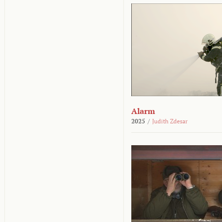
Alarm
2025
/
Judith Zdesar