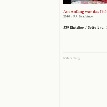
Am Anfang war das Lic
2010
/
P.A. Straubinger
539 Einträge
/
Seite 1
von 
Seitenanfang