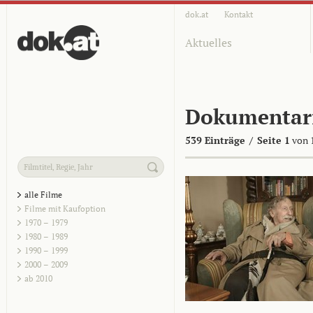
dok.at
Kontakt
Aktuelles
Dokumentar
539 Einträge
/
Seite 1
von 
alle Filme
Filme mit Kaufoption
1970 – 1979
1980 – 1989
1990 – 1999
2000 – 2009
ab 2010