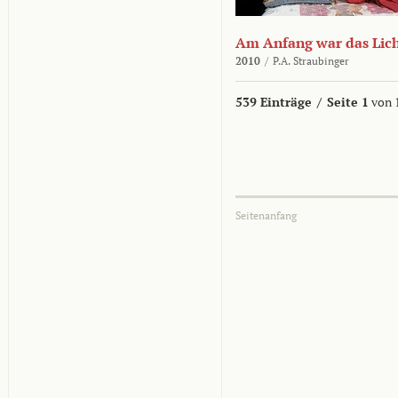
Am Anfang war das Lic
2010
/
P.A. Straubinger
539 Einträge
/
Seite 1
von 
Seitenanfang