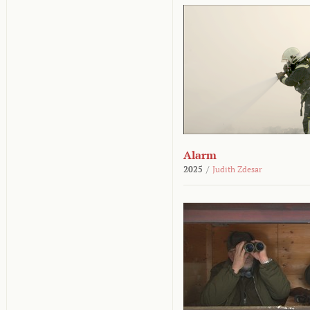
Alarm
2025
/
Judith Zdesar