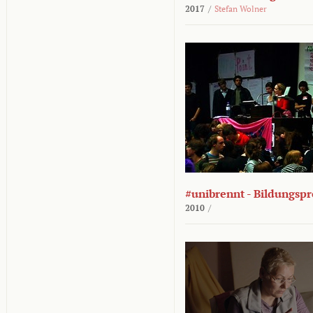
2017
/
Stefan Wolner
#unibrennt - Bildungspr
2010
/