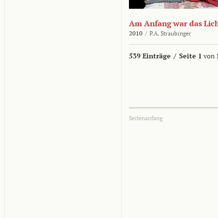
Am Anfang war das Lic
2010
/
P.A. Straubinger
539 Einträge
/
Seite 1
von 
Seitenanfang