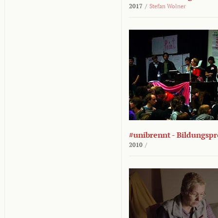
2017
/
Stefan Wolner
#unibrennt - Bildungspr
2010
/