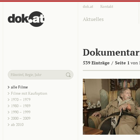
dok.at
Kontakt
Aktuelles
Dokumentar
539 Einträge
/
Seite 1
von 
alle Filme
Filme mit Kaufoption
1970 – 1979
1980 – 1989
1990 – 1999
2000 – 2009
ab 2010