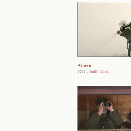
Alarm
2025
/
Judith Zdesar