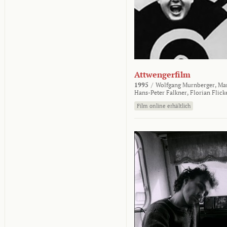
Attwengerfilm
1995
/
Wolfgang Murnberger,
Mar
Hans-Peter Falkner,
Florian Flick
Film online erhältlich