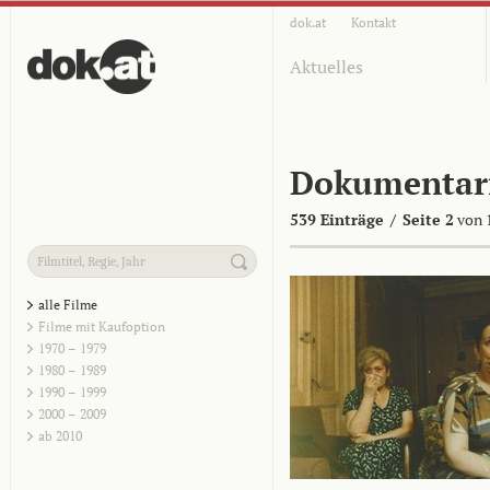
dok.at
Kontakt
Aktuelles
Dokumentar
539 Einträge
/
Seite 2
von 
alle Filme
Filme mit Kaufoption
1970 – 1979
1980 – 1989
1990 – 1999
2000 – 2009
ab 2010