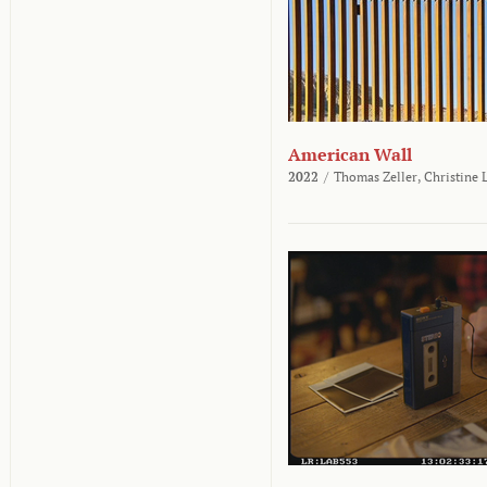
American Wall
2022
/
Thomas Zeller,
Christine 