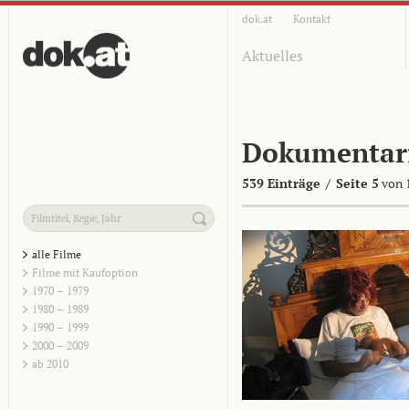
dok.at
Kontakt
Aktuelles
Dokumentar
539 Einträge
/
Seite 5
von 
alle Filme
Filme mit Kaufoption
1970 – 1979
1980 – 1989
1990 – 1999
2000 – 2009
ab 2010