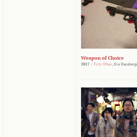
Weapon of Choice
2017
/
Fritz Ofner
,
Eva Hausberg