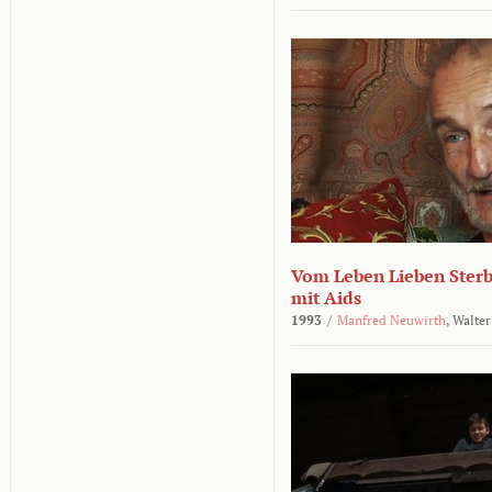
Vom Leben Lieben Sterb
mit Aids
1993
/
Manfred Neuwirth
,
Walter