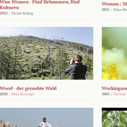
Wise Women - Fünf Hebammen, fünf
Woman / M
Kulturen
2025
/
Klara H
2025
/
Nicole Scherg
Wood - der geraubte Wald
Workingma
2020
/
Ebba Sinzinger
2005
/
Michael