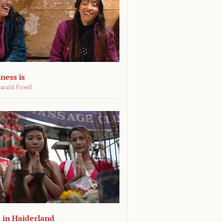
ness is
arald Friedl
 in Haiderland