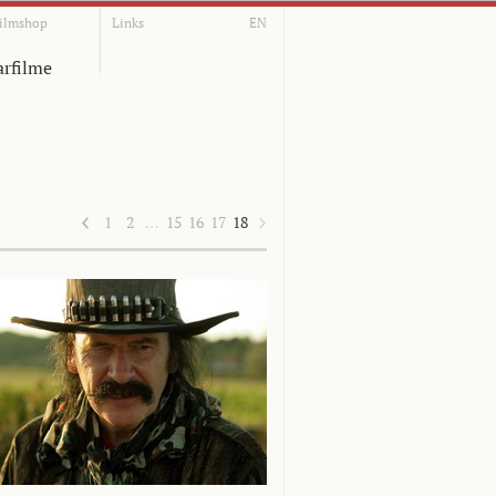
ilmshop
Links
EN
rfilme
1
2
…
15
16
17
18