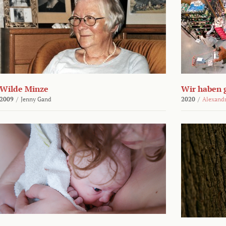
Wilde Minze
Wir haben 
2009
/
Jenny Gand
2020
/
Alexand