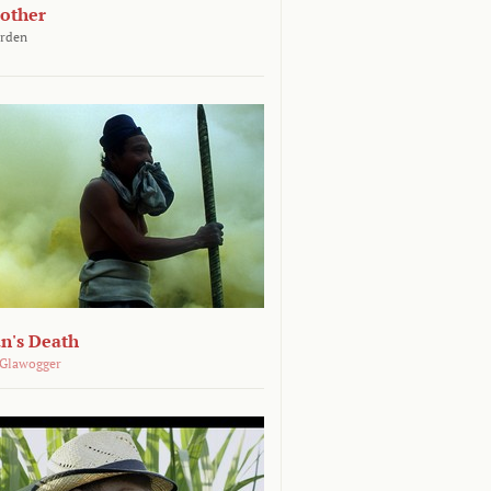
other
arden
n's Death
 Glawogger