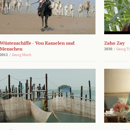
Wüstenschiffe - Von Kamelen und
Zaho Zay
Menschen
2020
/
Georg Ti
2012
/
Georg Misch