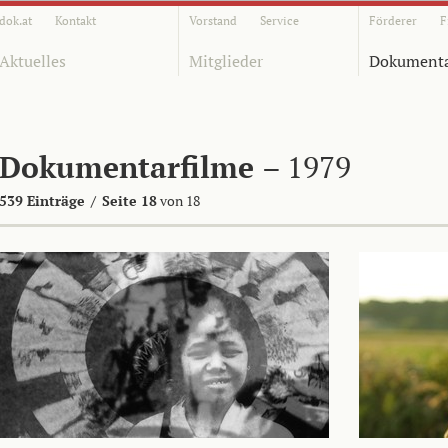
dok.at
Kontakt
Vorstand
Service
Förderer
F
Aktuelles
Mitglieder
Dokumenta
Dokumentarfilme
– 1979
539 Einträge
/
Seite 18
von 18