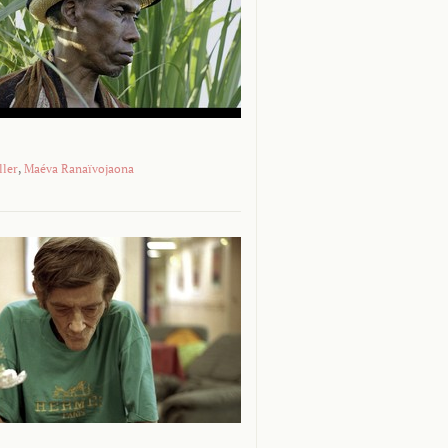
ller
,
Maéva Ranaïvojaona