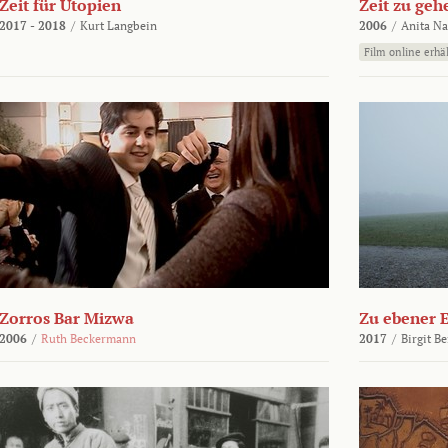
Zeit für Utopien
Zeit zu geh
2017 - 2018
/
Kurt Langbein
2006
/
Anita N
Film online erhäl
Zorros Bar Mizwa
Zu ebener 
2006
/
Ruth Beckermann
2017
/
Birgit B