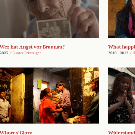
Wer hat Angst vor Braunau?
What happi
2023
/
Günter Schwaiger
2010 - 2012
/
H
Whores´Glory
Widerstand