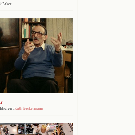
k Baker
ur
chholzer,
Ruth Beckermann