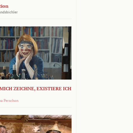
tion
undsbichler
MICH ZEICHNE, EXISTIERE ICH
na Perschon