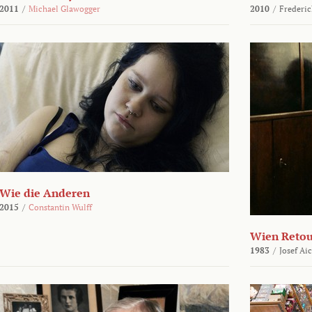
2011
/
Michael Glawogger
2010
/
Frederic
Wie die Anderen
2015
/
Constantin Wulff
Wien Reto
1983
/
Josef Ai