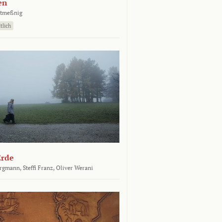
en
atmeßnig
tlich
Erde
ergmann,
Steffi Franz,
Oliver Werani