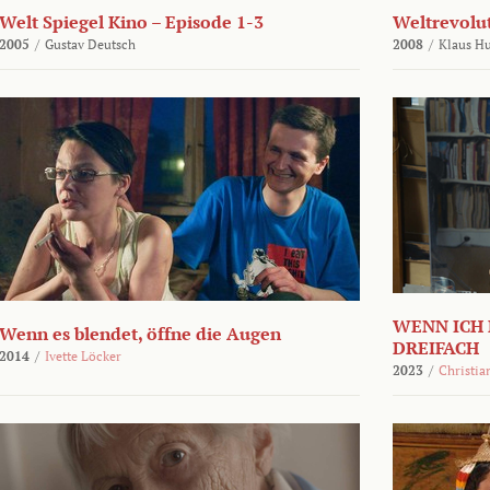
Welt Spiegel Kino – Episode 1-3
Weltrevolu
2005
/
Gustav Deutsch
2008
/
Klaus H
WENN ICH 
Wenn es blendet, öffne die Augen
DREIFACH
2014
/
Ivette Löcker
2023
/
Christia