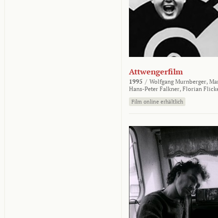
Attwengerfilm
1995
/
Wolfgang Murnberger,
Mar
Hans-Peter Falkner,
Florian Flick
Film online erhältlich