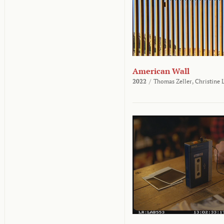
American Wall
2022
/
Thomas Zeller,
Christine 