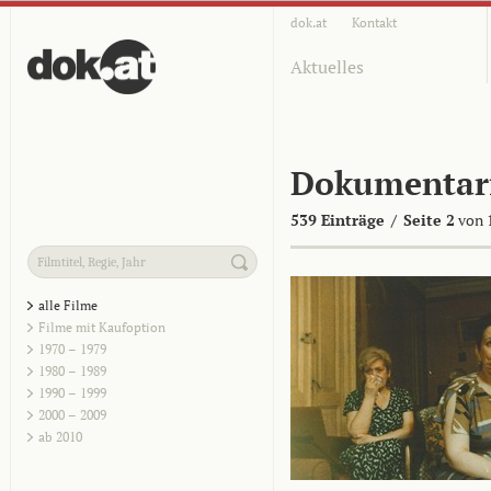
dok.at
Kontakt
Aktuelles
Dokumentar
539 Einträge
/
Seite 2
von 
alle Filme
Filme mit Kaufoption
1970 – 1979
1980 – 1989
1990 – 1999
2000 – 2009
ab 2010