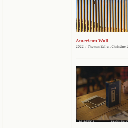
American Wall
2022
/
Thomas Zeller,
Christine 