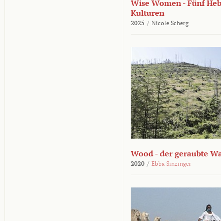
Wise Women - Fünf He
Kulturen
2025
/
Nicole Scherg
Wood - der geraubte W
2020
/
Ebba Sinzinger