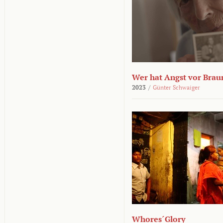
Wer hat Angst vor Brau
2023
/
Günter Schwaiger
Whores´Glory