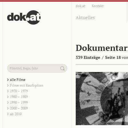
dok.at
Kontakt
Aktuelles
Dokumentar
539 Einträge
/
Seite 18
von
alle Filme
Filme mit Kaufoption
1970 – 1979
1980 – 1989
1990 – 1999
2000 – 2009
ab 2010