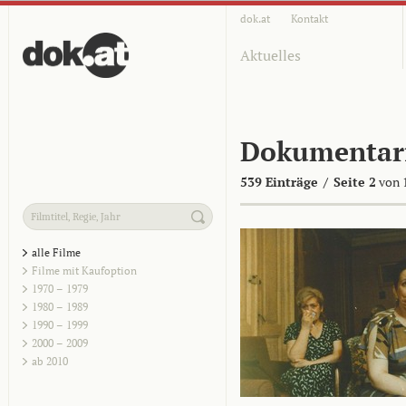
dok.at
Kontakt
Aktuelles
Dokumentar
539 Einträge
/
Seite 2
von 
alle Filme
Filme mit Kaufoption
1970 – 1979
1980 – 1989
1990 – 1999
2000 – 2009
ab 2010