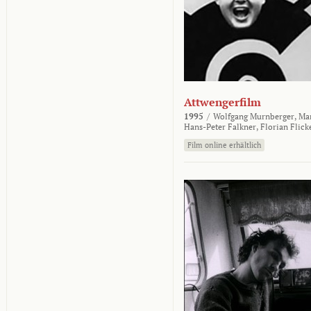
Attwengerfilm
1995
/
Wolfgang Murnberger,
Mar
Hans-Peter Falkner,
Florian Flick
Film online erhältlich