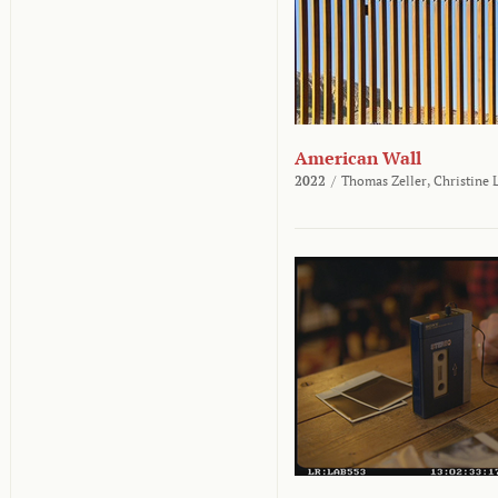
American Wall
2022
/
Thomas Zeller,
Christine 