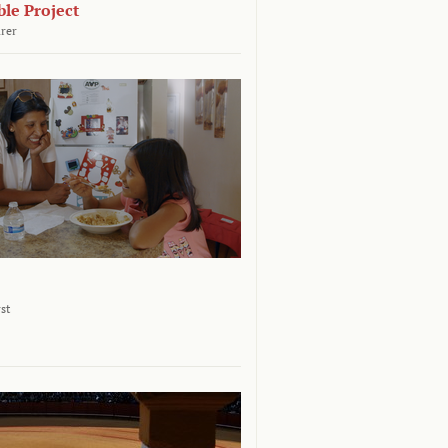
le Project
rer
st