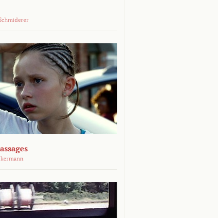
Schmiderer
assages
ckermann