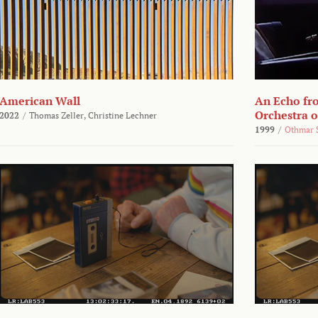
American Wall
An Echo fr
Orchestra 
2022
/
Thomas Zeller,
Christine Lechner
1999
/
Othmar 