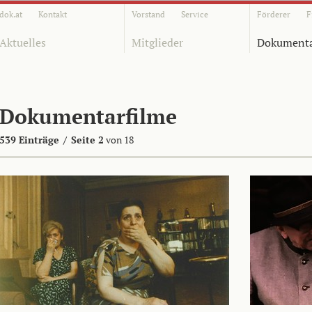
dok.at
Kontakt
Vorstand
Service
Förderer
F
Aktuelles
Mitglieder
Dokumenta
Dokumentarfilme
539 Einträge
/
Seite 2
von 18