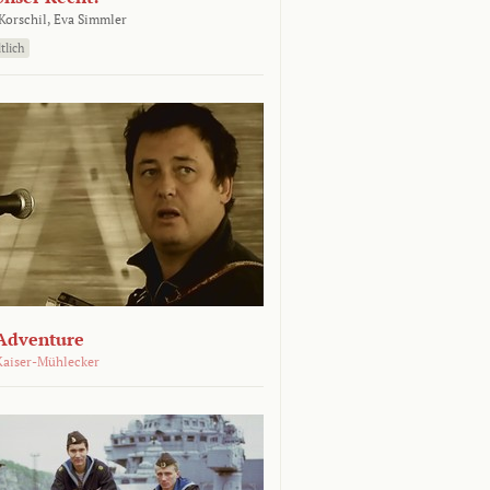
orschil,
Eva Simmler
tlich
Adventure
Kaiser-Mühlecker