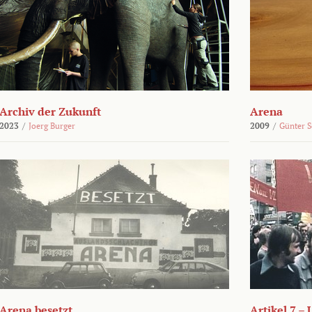
Archiv der Zukunft
Arena
2023
/
Joerg Burger
2009
/
Günter 
Arena besetzt
Artikel 7 –