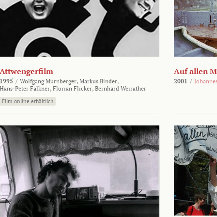
Attwengerfilm
Auf allen 
1995
/
Wolfgang Murnberger,
Markus Binder,
2001
/
Johanne
Hans-Peter Falkner,
Florian Flicker,
Bernhard Weirather
Film online erhältlich