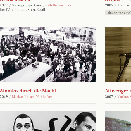
1977
/
Videogruppe Arena,
Ruth Beckermann
,
2005
/
Thomas K
Josef Aichholzer,
Franz Grafl
Film online erhäl
Atomlos durch die Macht
Attwenger 
2019
/
Markus Kaiser-Mühlecker
2007
/
Markus 