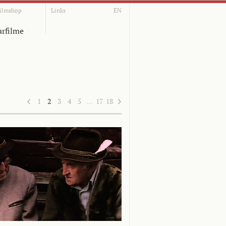
ilmshop
Links
EN
rfilme
1
2
3
4
5
…
17
18