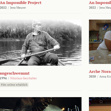
An Impossible Project
An Impossib
2022
/
Jens Meurer
2022
/
Jens Meu
Arche Nora
angeschwemmt
2020
/
Anna Kir
1994
/
Nikolaus Geyrhalter
Film online erhältlich