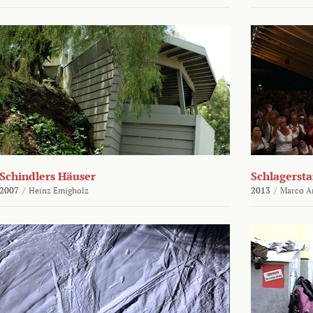
Schindlers Häuser
Schlagersta
2007
/
Heinz Emigholz
2013
/
Marco An