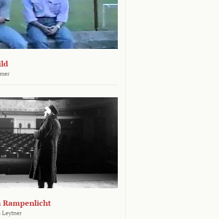
ld
mer
m Rampenlicht
 Leytner