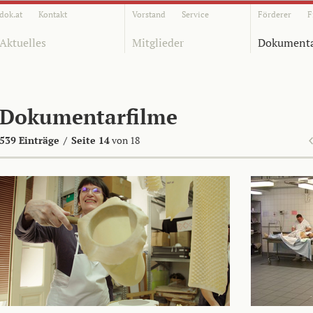
dok.at
Kontakt
Vorstand
Service
Förderer
F
Aktuelles
Mitglieder
Dokumenta
Dokumentarfilme
539 Einträge
/
Seite 14
von 18