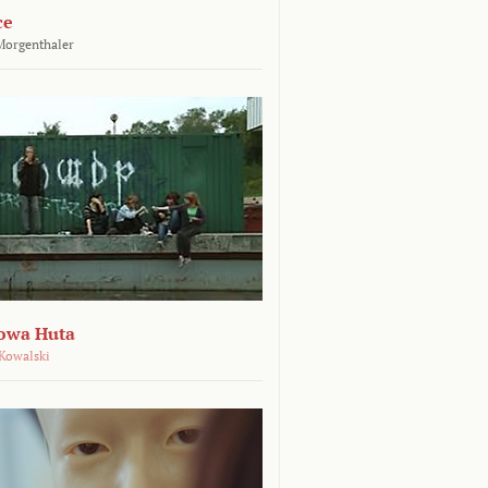
ce
Morgenthaler
owa Huta
Kowalski