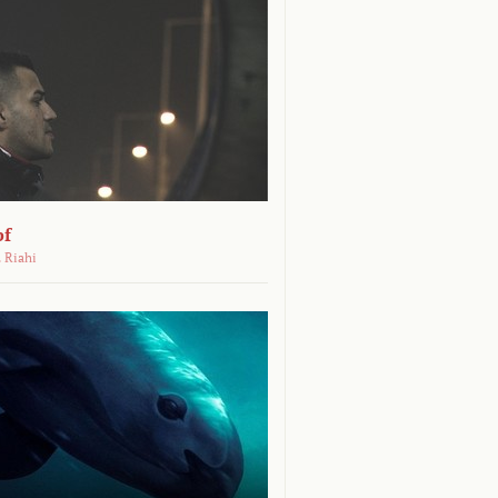
pf
 Riahi