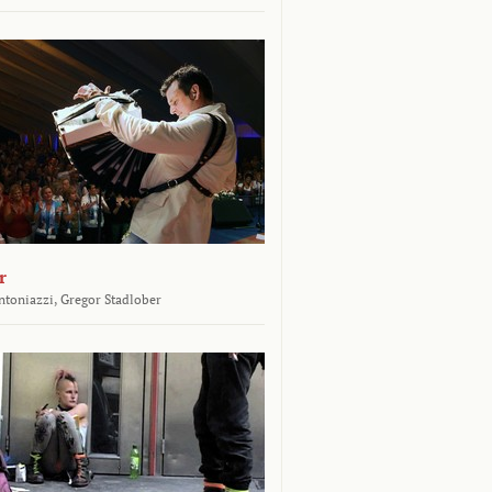
r
toniazzi,
Gregor Stadlober