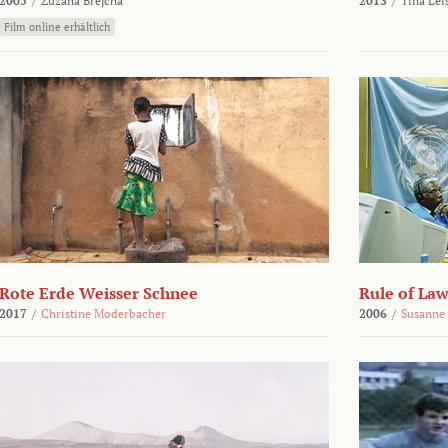
2005
/
Zuzana Brejcha
2013
/
Tina Lei
Film online erhältlich
Rote Erde Weisser Schnee
Rule of Law
2017
/
Christine Moderbacher
2006
/
Susanne 