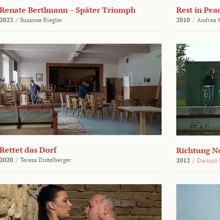
Renate Bertlmann – Später Triumph
Rest in Pea
2023
/
Susanne Riegler
2010
/
Andrea 
Rettet das Dorf
Richtung N
2020
/
Teresa Distelberger
2012
/
Dariusz 