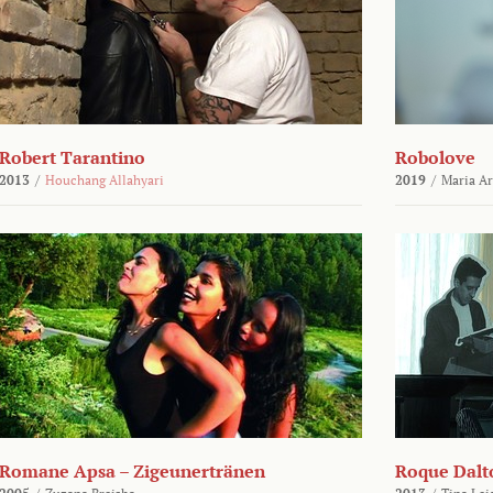
Robert Tarantino
Robolove
2013
/
Houchang Allahyari
2019
/
Maria A
Romane Apsa – Zigeunertränen
Roque Dalto