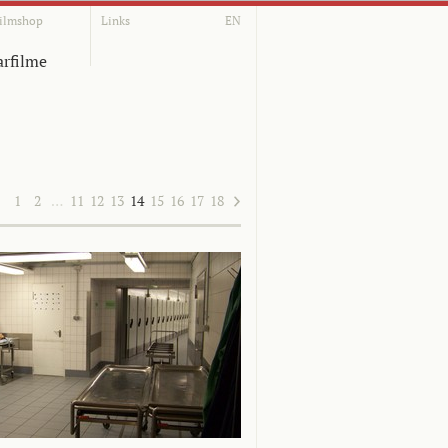
ilmshop
Links
EN
rfilme
1
2
…
11
12
13
14
15
16
17
18