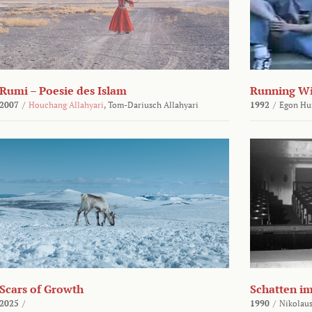
Rumi – Poesie des Islam
Running Wi
2007
/
Houchang Allahyari
,
Tom-Dariusch Allahyari
1992
/
Egon Hu
Scars of Growth
Schatten i
2025
/
1990
/
Nikolaus