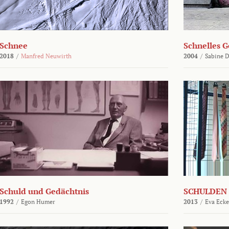
Schnee
Schnelles G
2018
/
Manfred Neuwirth
2004
/
Sabine D
Schuld und Gedächtnis
SCHULDEN 
1992
/
Egon Humer
2013
/
Eva Ecke