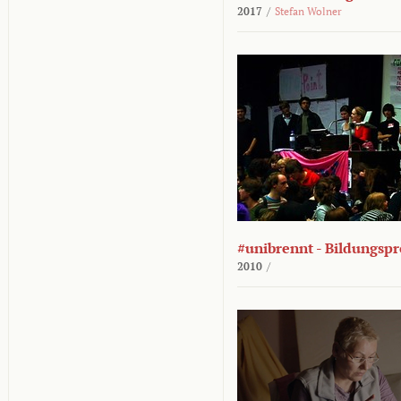
2017
/
Stefan Wolner
#unibrennt - Bildungspr
2010
/