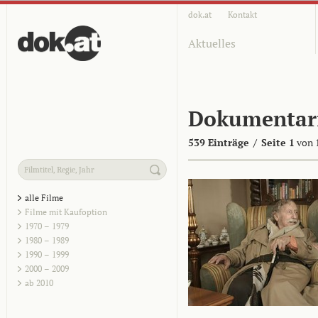
dok.at
Kontakt
Aktuelles
Dokumentar
539 Einträge
/
Seite 1
von 
alle Filme
Filme mit Kaufoption
1970 – 1979
1980 – 1989
1990 – 1999
2000 – 2009
ab 2010