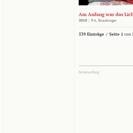
Am Anfang war das Lic
2010
/
P.A. Straubinger
539 Einträge
/
Seite 1
von 
Seitenanfang