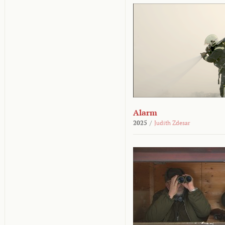
Alarm
2025
/
Judith Zdesar