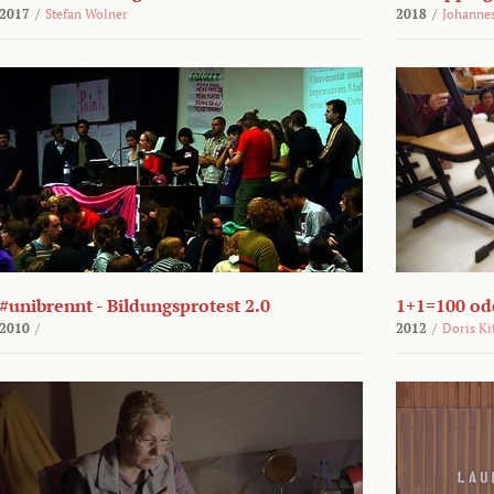
2017
/
Stefan Wolner
2018
/
Johannes
#unibrennt - Bildungsprotest 2.0
1+1=100 ode
2010
/
2012
/
Doris Ki