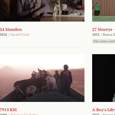
24 Stunden
27 Storeys 
2024
/
Harald Friedl
2023
/
Bianca G
Film online erhäl
7915 KM
A Boy's Life
2008
/
Nikolaus Geyrhalter
2023
/
Florian 