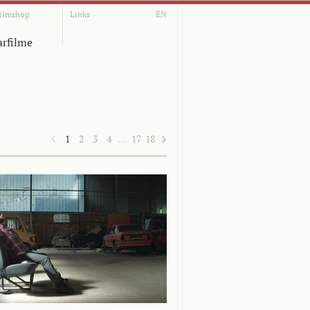
ilmshop
Links
EN
rfilme
1
2
3
4
…
17
18