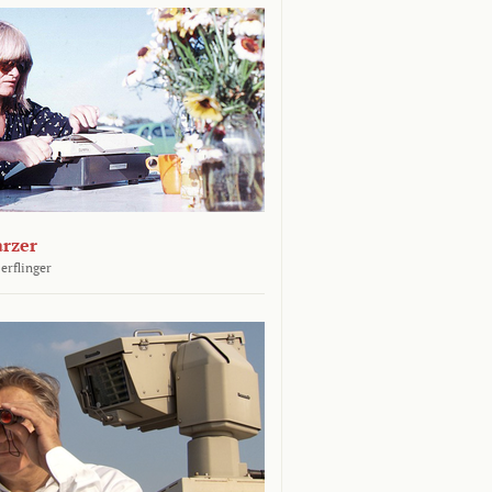
arzer
erflinger