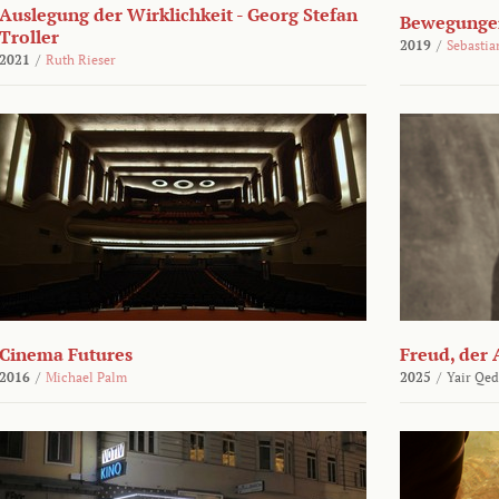
Auslegung der Wirklichkeit - Georg Stefan
Bewegungen
Troller
2019
/
Sebasti
2021
/
Ruth Rieser
Cinema Futures
Freud, der 
2016
/
Michael Palm
2025
/
Yair Qed