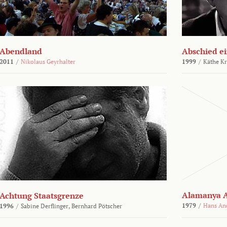
Abendland
Abschied ei
2011
/
Nikolaus Geyrhalter
1999
/
Käthe Kr
Alamanya A
Achtung Staatsgrenze
1979
/
Hans An
1996
/
Sabine Derflinger,
Bernhard Pötscher