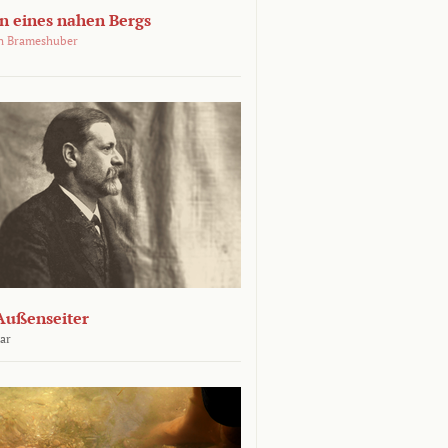
 eines nahen Bergs
an Brameshuber
Außenseiter
ar