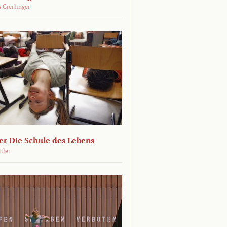
 Gierlinger
r Die Schule des Lebens
ttler