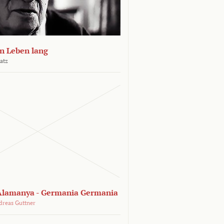
n Leben lang
atz
lamanya - Germania Germania
dreas Guttner