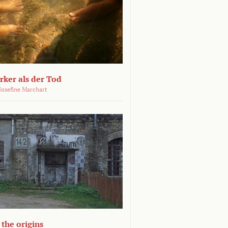
ärker als der Tod
 Josefine Marchart
the origins