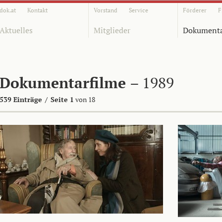
dok.at
Kontakt
Vorstand
Service
Förderer
F
Aktuelles
Mitglieder
Dokumenta
Dokumentarfilme
– 1989
539 Einträge
/
Seite 1
von 18