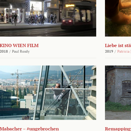
KINO WIEN FILM
Liebe ist st
2018
/
Paul Rosdy
2019
/
Patricia
Mabacher – #ungebrochen
Remapping 