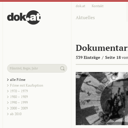
dok.at
Kontakt
Aktuelles
Dokumentar
539 Einträge
/
Seite 18
von
alle Filme
Filme mit Kaufoption
1970 – 1979
1980 – 1989
1990 – 1999
2000 – 2009
ab 2010