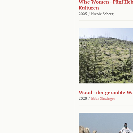
Wise Women - Fünf He
Kulturen
2025
/
Nicole Scherg
Wood - der geraubte W
2020
/
Ebba Sinzinger