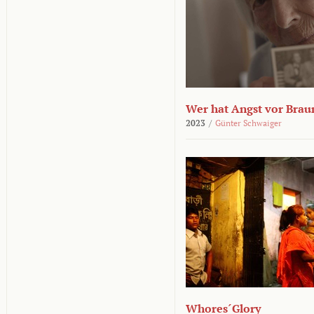
Wer hat Angst vor Brau
2023
/
Günter Schwaiger
Whores´Glory