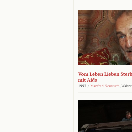
Vom Leben Lieben Sterb
mit Aids
1993
/
Manfred Neuwirth
,
Walter