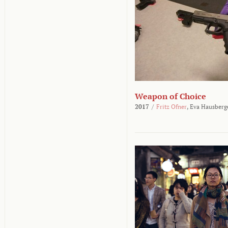
Weapon of Choice
2017
/
Fritz Ofner
,
Eva Hausberg