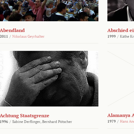
Abendland
Abschied ei
2011
/
Nikolaus Geyrhalter
1999
/
Käthe Kr
Alamanya A
Achtung Staatsgrenze
1979
/
Hans An
1996
/
Sabine Derflinger,
Bernhard Pötscher