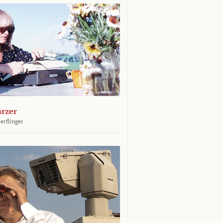
arzer
erflinger