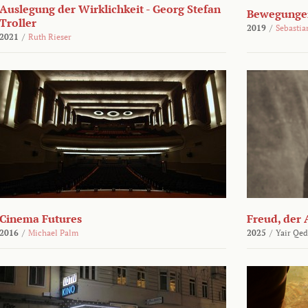
Auslegung der Wirklichkeit - Georg Stefan
Bewegungen
Troller
2019
/
Sebasti
2021
/
Ruth Rieser
Cinema Futures
Freud, der 
2016
/
Michael Palm
2025
/
Yair Qed