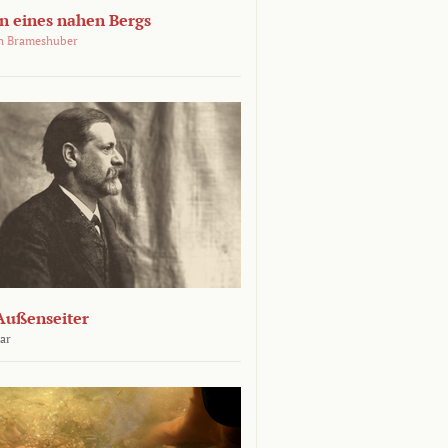
 eines nahen Bergs
an Brameshuber
Außenseiter
ar