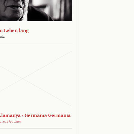
n Leben lang
atz
lamanya - Germania Germania
dreas Guttner