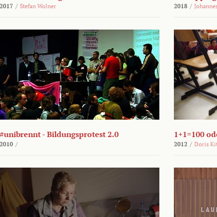
2017
/
Stefan Wolner
2018
/
Johannes
#unibrennt - Bildungsprotest 2.0
1+1=100 ode
2010
/
2012
/
Doris Ki