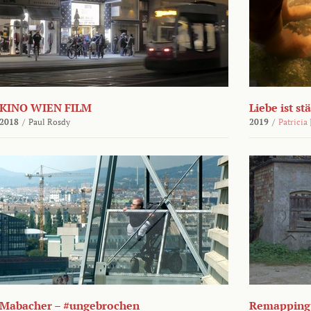
KINO WIEN FILM
Liebe ist st
2018
/
Paul Rosdy
2019
/
Patricia
Mabacher – #ungebrochen
Remapping 