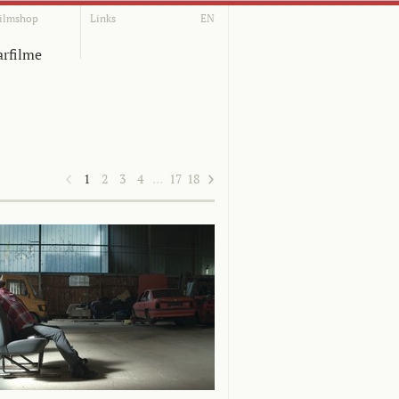
ilmshop
Links
EN
rfilme
1
2
3
4
…
17
18