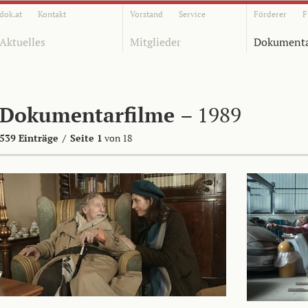
dok.at
Kontakt
Vorstand
Service
Förderer
F
Aktuelles
Mitglieder
Dokumenta
Dokumentarfilme
– 1989
539 Einträge
/
Seite 1
von 18