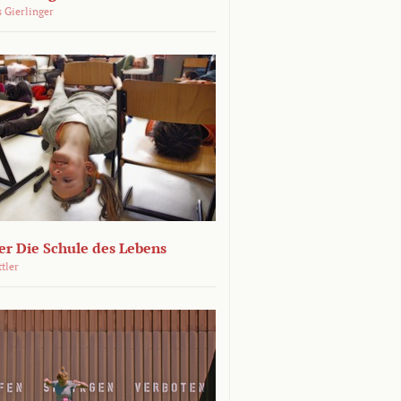
 Gierlinger
r Die Schule des Lebens
ttler