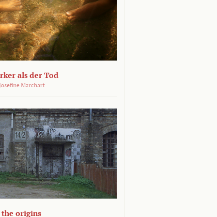
ärker als der Tod
 Josefine Marchart
the origins