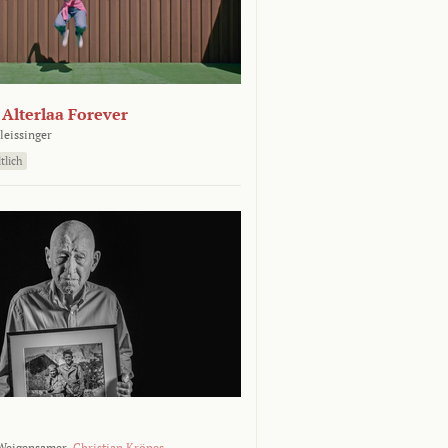
- Alterlaa Forever
leissinger
tlich
Weigensamer,
Christian Krönes