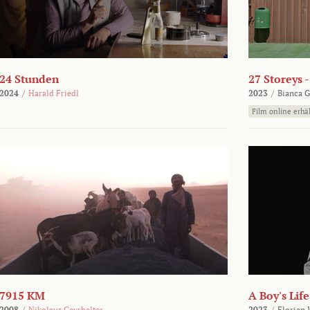
24 Stunden
27 Storeys 
2024
/
Harald Friedl
2023
/
Bianca G
Film online erhäl
7915 KM
A Boy's Life
2008
/
Nikolaus Geyrhalter
2023
/
Florian 