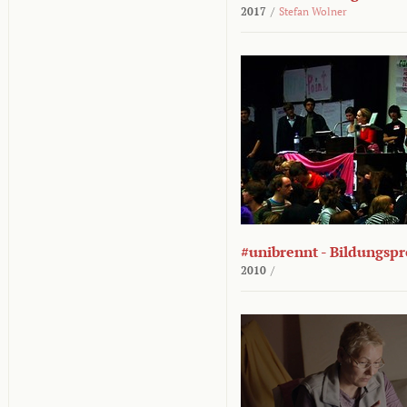
2017
/
Stefan Wolner
#unibrennt - Bildungspr
2010
/