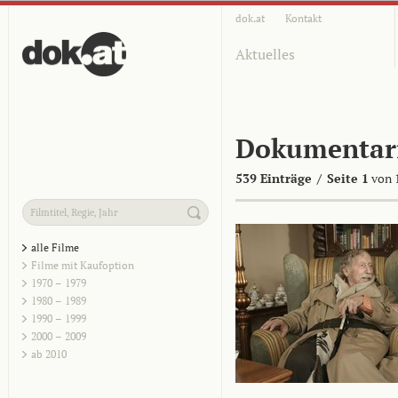
dok.at
Kontakt
Aktuelles
Dokumentar
539 Einträge
/
Seite 1
von 
alle Filme
Filme mit Kaufoption
1970 – 1979
1980 – 1989
1990 – 1999
2000 – 2009
ab 2010