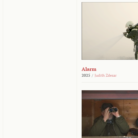
Alarm
2025
/
Judith Zdesar