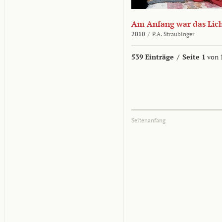
Am Anfang war das Lic
2010
/
P.A. Straubinger
539 Einträge
/
Seite 1
von 
Seitenanfang