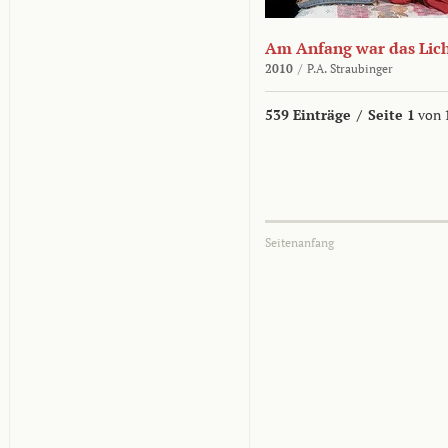
Am Anfang war das Lic
2010
/
P.A. Straubinger
539 Einträge
/
Seite 1
von 
Seitenanfang