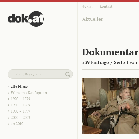
dok.at
Kontakt
Aktuelles
Dokumentar
539 Einträge
/
Seite 1
von 
alle Filme
Filme mit Kaufoption
1970 – 1979
1980 – 1989
1990 – 1999
2000 – 2009
ab 2010