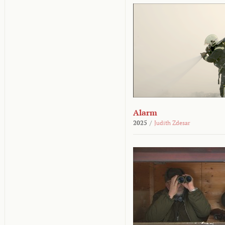
Alarm
2025
/
Judith Zdesar