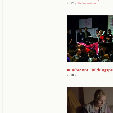
2017
/
Stefan Wolner
#unibrennt - Bildungspr
2010
/