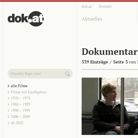
dok.at
Kontakt
Aktuelles
Dokumentar
539 Einträge
/
Seite 3
von 
alle Filme
Filme mit Kaufoption
1970 – 1979
1980 – 1989
1990 – 1999
2000 – 2009
ab 2010