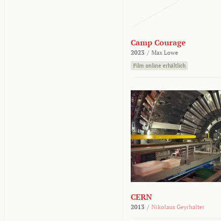
Camp Courage
2023
/
Max Lowe
Film online erhältlich
CERN
2013
/
Nikolaus Geyrhalter