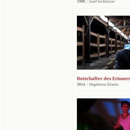
1988
/
Josef Aichholzer
Botschafter des Erinner
2014
/
Magdalena Żelasko