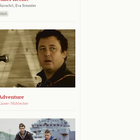
orschil,
Eva Simmler
tlich
Adventure
Kaiser-Mühlecker