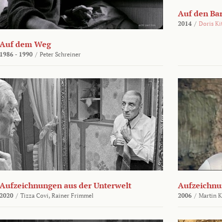
Auf den Ba
2014
/
Doris Ki
Auf dem Weg
1986 - 1990
/
Peter Schreiner
Aufzeichnungen aus der Unterwelt
Aufzeichnu
2020
/
Tizza Covi,
Rainer Frimmel
2006
/
Martin 