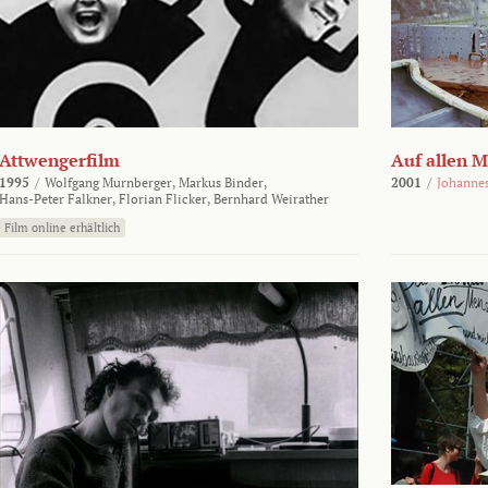
Attwengerfilm
Auf allen 
1995
/
Wolfgang Murnberger,
Markus Binder,
2001
/
Johanne
Hans-Peter Falkner,
Florian Flicker,
Bernhard Weirather
Film online erhältlich