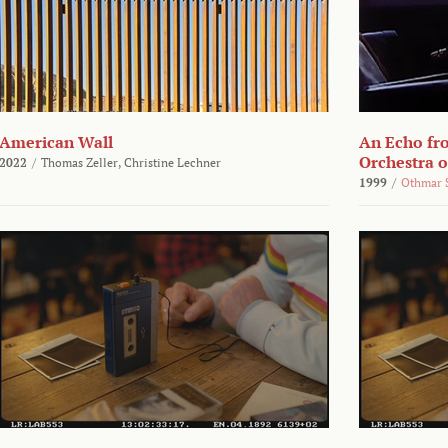
American Wall
An Echo fr
Orchestra 
2022
/
Thomas Zeller,
Christine Lechner
1999
/
Othmar 