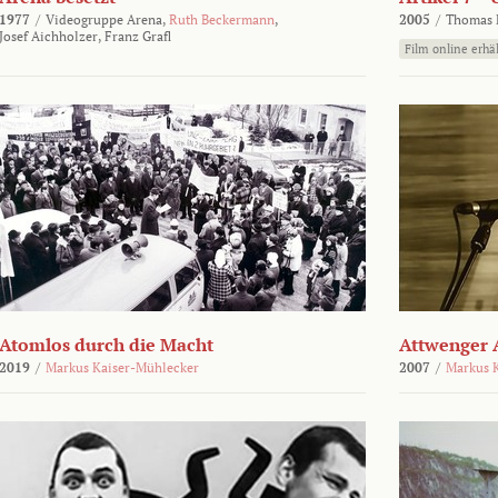
1977
/
Videogruppe Arena,
Ruth Beckermann
,
2005
/
Thomas K
Josef Aichholzer,
Franz Grafl
Film online erhäl
Atomlos durch die Macht
Attwenger 
2019
/
Markus Kaiser-Mühlecker
2007
/
Markus 