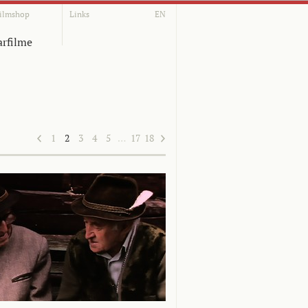
ilmshop
Links
EN
rfilme
1
2
3
4
5
…
17
18