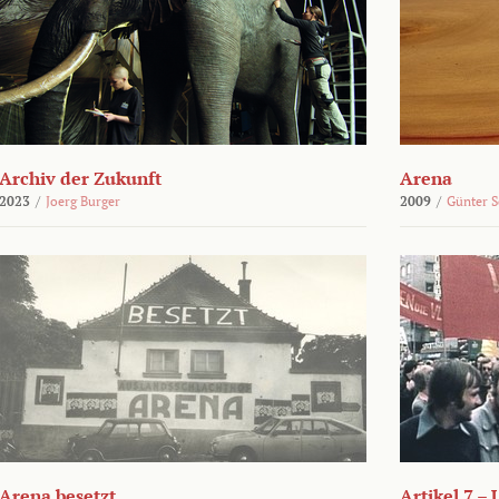
Archiv der Zukunft
Arena
2023
/
Joerg Burger
2009
/
Günter 
Arena besetzt
Artikel 7 –