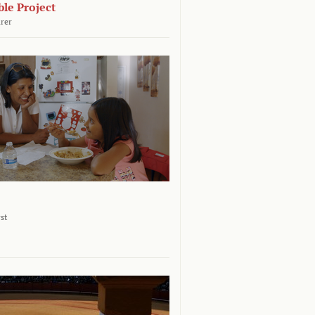
le Project
rer
st