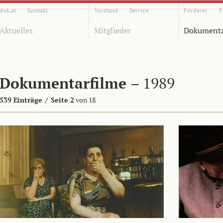
dok.at
Kontakt
Vorstand
Service
Förderer
F
Aktuelles
Mitglieder
Dokumenta
Dokumentarfilme
– 1989
539 Einträge
/
Seite 2
von 18