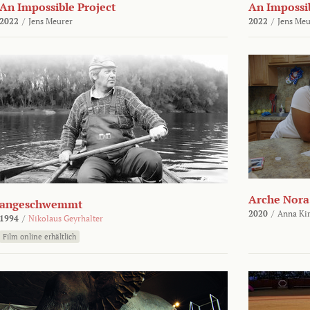
An Impossible Project
An Impossib
2022
/
Jens Meurer
2022
/
Jens Meu
Arche Nora
angeschwemmt
2020
/
Anna Kir
1994
/
Nikolaus Geyrhalter
Film online erhältlich