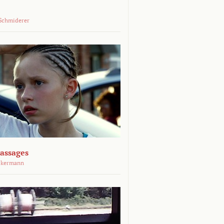
Schmiderer
assages
ckermann