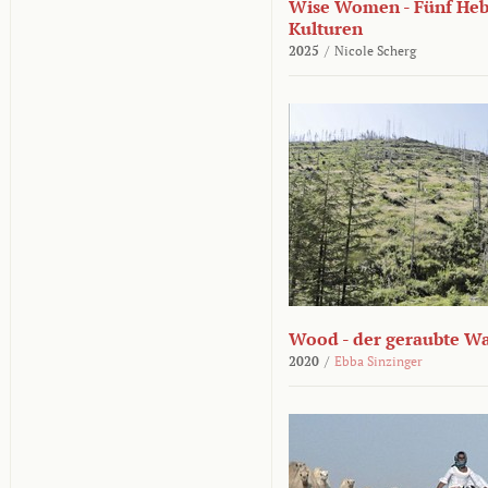
Wise Women - Fünf He
Kulturen
2025
/
Nicole Scherg
Wood - der geraubte W
2020
/
Ebba Sinzinger