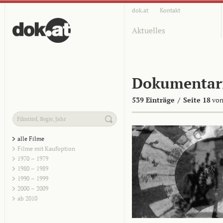
dok.at
Kontakt
Aktuelles
Dokumentar
539 Einträge
/
Seite 18
von
alle Filme
Filme mit Kaufoption
1970 – 1979
1980 – 1989
1990 – 1999
2000 – 2009
ab 2010