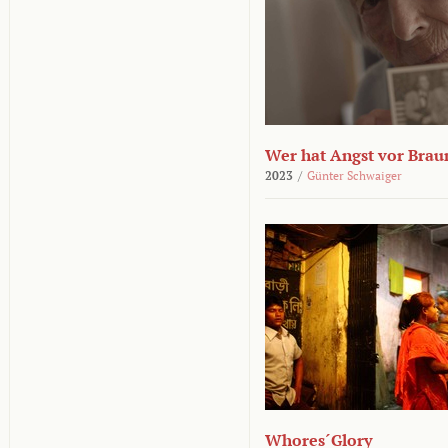
Wer hat Angst vor Brau
2023
/
Günter Schwaiger
Whores´Glory