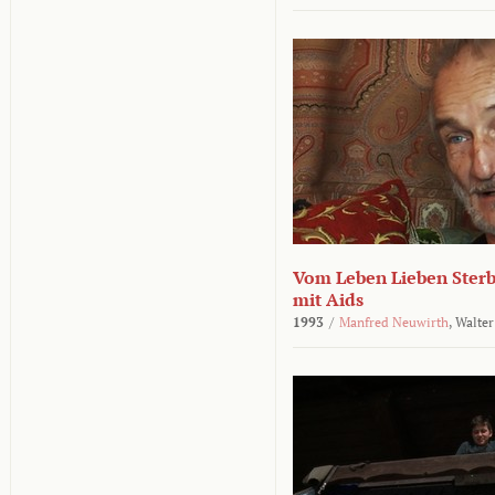
Vom Leben Lieben Sterb
mit Aids
1993
/
Manfred Neuwirth
,
Walter