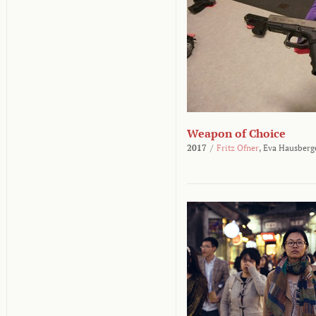
Weapon of Choice
2017
/
Fritz Ofner
,
Eva Hausberg