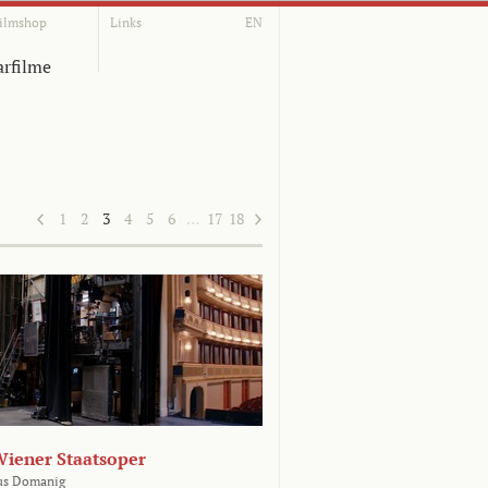
ilmshop
Links
EN
rfilme
1
2
3
4
5
6
…
17
18
Wiener Staatsoper
us Domanig