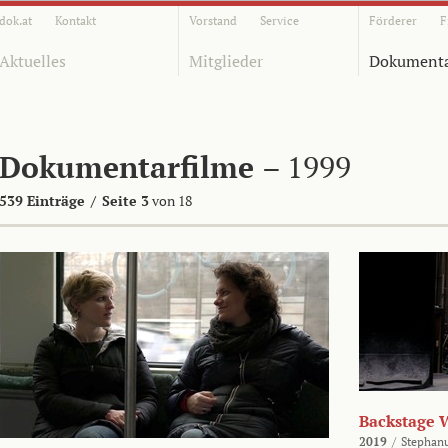
dok.at
Kontakt
Vorstand
Service
Förderer
F
Aktuelles
Mitglieder
Dokumenta
Dokumentarfilme
– 1999
539 Einträge
/
Seite 3
von 18
Backstage 
2019
/
Stephan