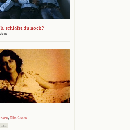
b, schläfst du noch?
Bohun
ceanu
,
Elke Groen
tlich