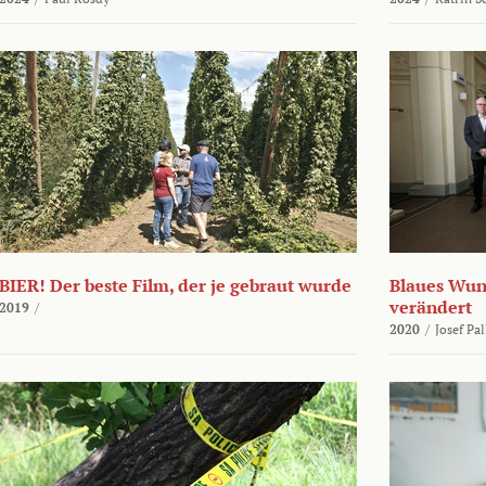
BIER! Der beste Film, der je gebraut wurde
Blaues Wund
verändert
2019
/
2020
/
Josef Pa