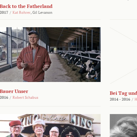
Back to the Fatherland
2017
/
Kat Rohrer
,
Gil Levanon
Bauer Unser
Bei Tag und
2016
/
Robert Schabus
2014 - 2016
/
H