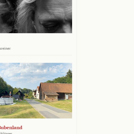
hreiner
Bubenland
chlösser