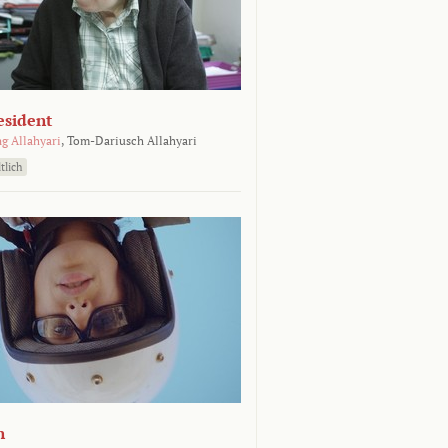
esident
g Allahyari
,
Tom-Dariusch Allahyari
tlich
n