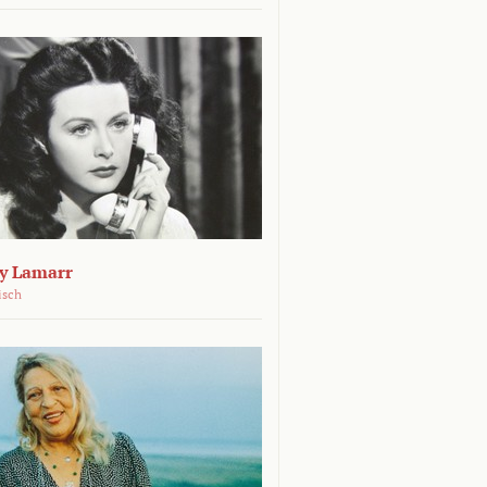
dy Lamarr
isch