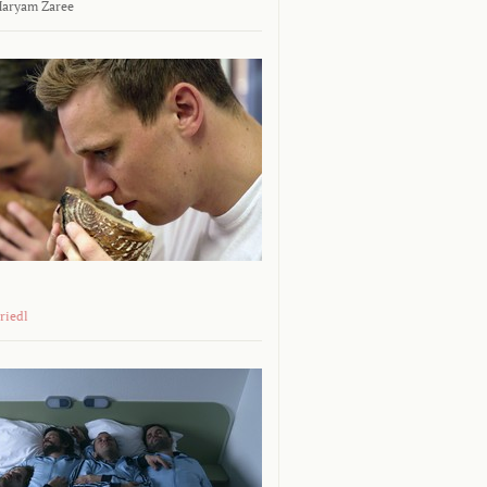
aryam Zaree
riedl