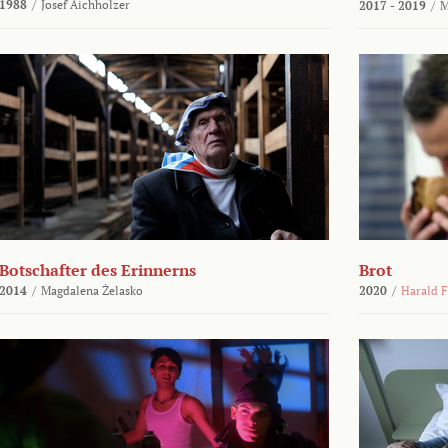
1988
/
Josef Aichholzer
2017 - 2019
/
M
Botschafter des Erinnerns
Brot
2014
/
Magdalena Żelasko
2020
/
Harald F