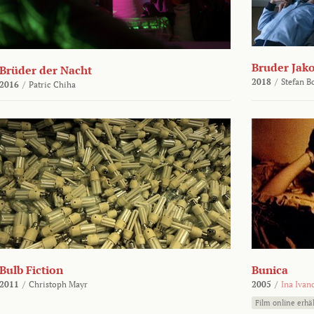
Bruder Jako
Brüder der Nacht
2018
/
Stefan 
2016
/
Patric Chiha
Bulb Fiction
Bunica
2011
/
Christoph Mayr
2005
/
Ina Ivan
Film online erhäl