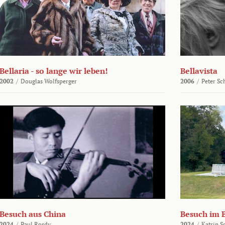
Bellaria - so lange wir leben!
Bellavista
2002
/
Douglas Wolfsperger
2006
/
Peter Sc
Besuch aus China
Besuch im 
2024
/
Paul Rosdy
2024
/
Katrin S