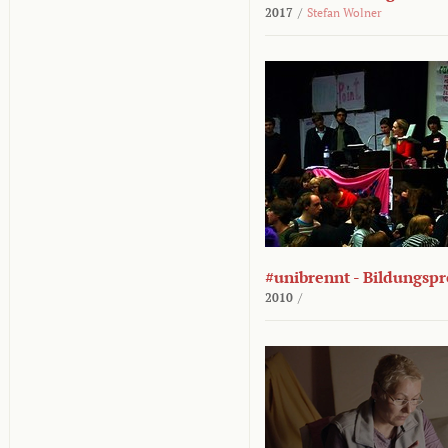
2017
/
Stefan Wolner
#unibrennt - Bildungspr
2010
/