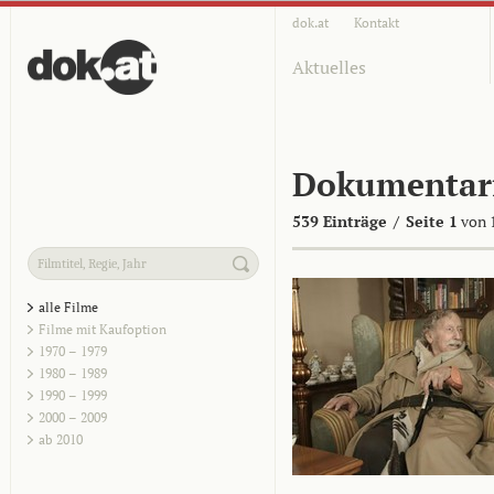
dok.at
Kontakt
Aktuelles
Dokumentar
539 Einträge
/
Seite 1
von 
alle Filme
Filme mit Kaufoption
1970 – 1979
1980 – 1989
1990 – 1999
2000 – 2009
ab 2010