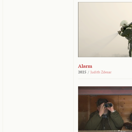
Alarm
2025
/
Judith Zdesar