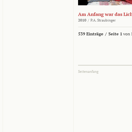
Am Anfang war das Lic
2010
/
P.A. Straubinger
539 Einträge
/
Seite 1
von 
Seitenanfang