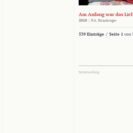
Am Anfang war das Lic
2010
/
P.A. Straubinger
539 Einträge
/
Seite 1
von 
Seitenanfang