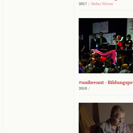
2017
/
Stefan Wolner
#unibrennt - Bildungspr
2010
/