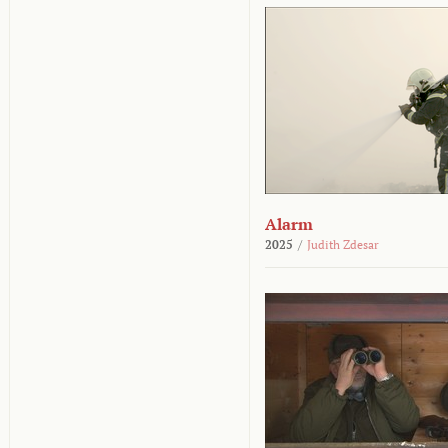
Alarm
2025
/
Judith Zdesar