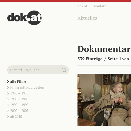
dok.at
Kontakt
Aktuelles
Dokumentar
539 Einträge
/
Seite 1
von 
alle Filme
Filme mit Kaufoption
1970 – 1979
1980 – 1989
1990 – 1999
2000 – 2009
ab 2010