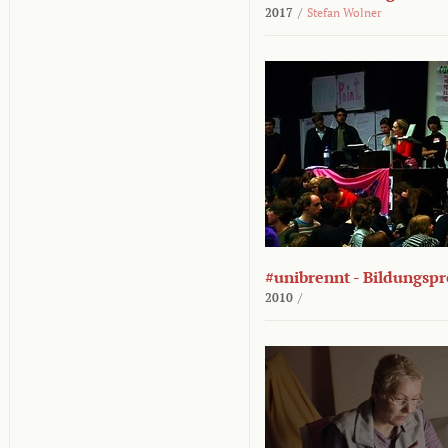
2017
/
Stefan Wolner
#unibrennt - Bildungspr
2010
/