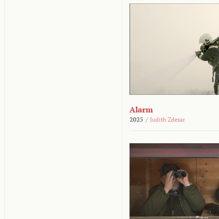
Alarm
2025
/
Judith Zdesar