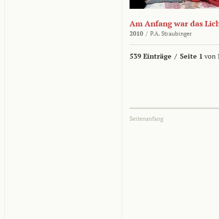
Am Anfang war das Lic
2010
/
P.A. Straubinger
539 Einträge
/
Seite 1
von 
Seitenanfang