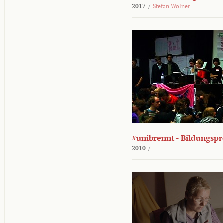
2017
/
Stefan Wolner
#unibrennt - Bildungspr
2010
/