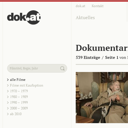
dok.at
Kontakt
Aktuelles
Dokumentar
539 Einträge
/
Seite 1
von 
alle Filme
Filme mit Kaufoption
1970 – 1979
1980 – 1989
1990 – 1999
2000 – 2009
ab 2010