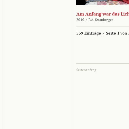
Am Anfang war das Lic
2010
/
P.A. Straubinger
539 Einträge
/
Seite 1
von 
Seitenanfang