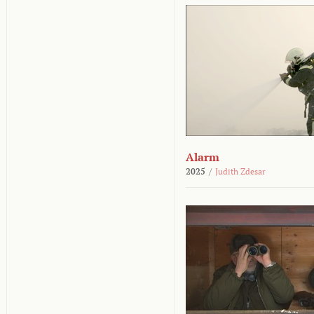
Alarm
2025
/
Judith Zdesar