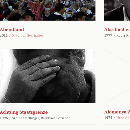
Abendland
Abschied ei
2011
/
Nikolaus Geyrhalter
1999
/
Käthe Kr
Alamanya A
Achtung Staatsgrenze
1979
/
Hans An
1996
/
Sabine Derflinger,
Bernhard Pötscher