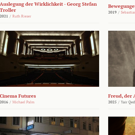
Auslegung der Wirklichkeit - Georg Stefan
Bewegungen
Troller
2019
/
Sebasti
2021
/
Ruth Rieser
Cinema Futures
Freud, der 
2016
/
Michael Palm
2025
/
Yair Qed