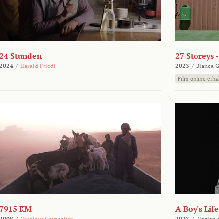
24 Stunden
27 Storeys 
2024
/
Harald Friedl
2023
/
Bianca G
Film online erhäl
7915 KM
A Boy's Life
2008
/
Nikolaus Geyrhalter
2023
/
Florian 