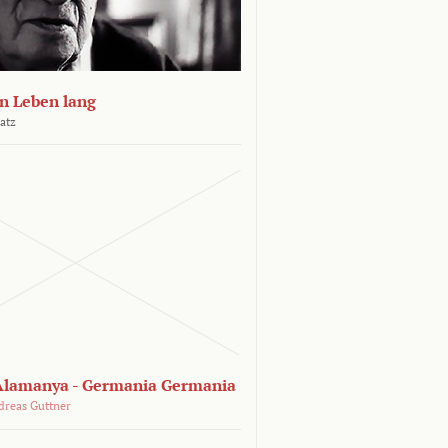
n Leben lang
atz
lamanya - Germania Germania
dreas Guttner