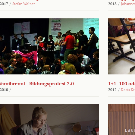
2017
/
Stefan Wolner
2018
/
Johannes
#unibrennt - Bildungsprotest 2.0
1+1=100 ode
2010
/
2012
/
Doris Ki