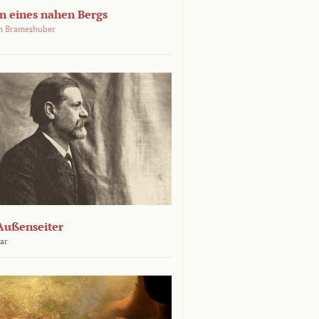
 eines nahen Bergs
an Brameshuber
Außenseiter
ar