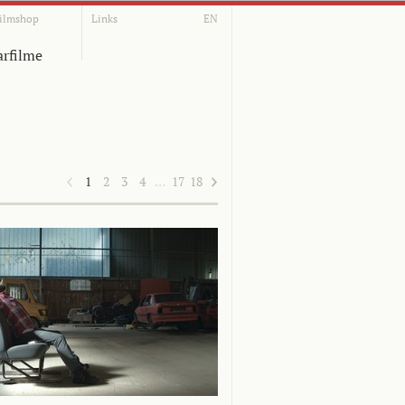
ilmshop
Links
EN
rfilme
1
2
3
4
…
17
18