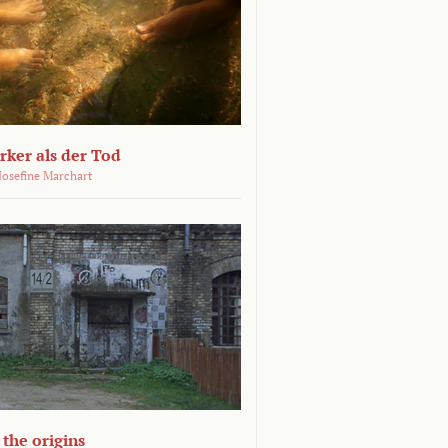
ärker als der Tod
 Josefine Marchart
the origins