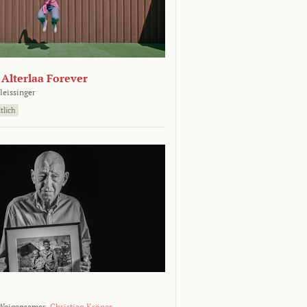
- Alterlaa Forever
leissinger
tlich
Weigensamer,
Christian Krönes