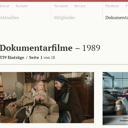
dok.at
Kontakt
Vorstand
Service
Förderer
F
Aktuelles
Mitglieder
Dokumenta
Dokumentarfilme
– 1989
539 Einträge
/
Seite 1
von 18