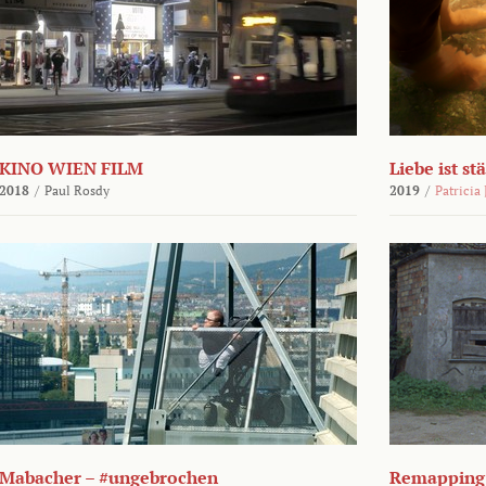
KINO WIEN FILM
Liebe ist st
2018
/
Paul Rosdy
2019
/
Patricia
Mabacher – #ungebrochen
Remapping 