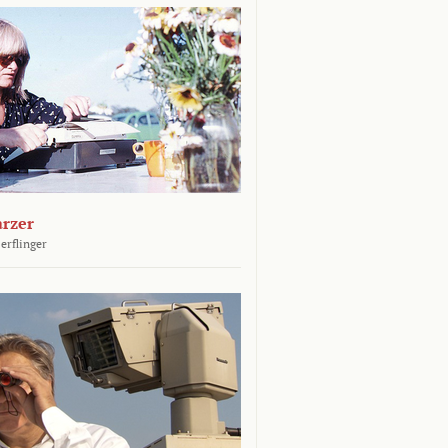
arzer
erflinger