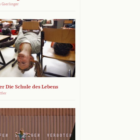
 Gierlinger
r Die Schule des Lebens
ttler