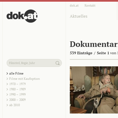
dok.at
Kontakt
Aktuelles
Dokumentar
539 Einträge
/
Seite 1
von 
alle Filme
Filme mit Kaufoption
1970 – 1979
1980 – 1989
1990 – 1999
2000 – 2009
ab 2010