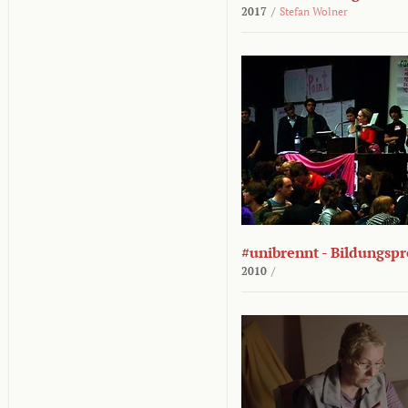
2017
/
Stefan Wolner
#unibrennt - Bildungspr
2010
/