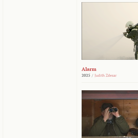
Alarm
2025
/
Judith Zdesar