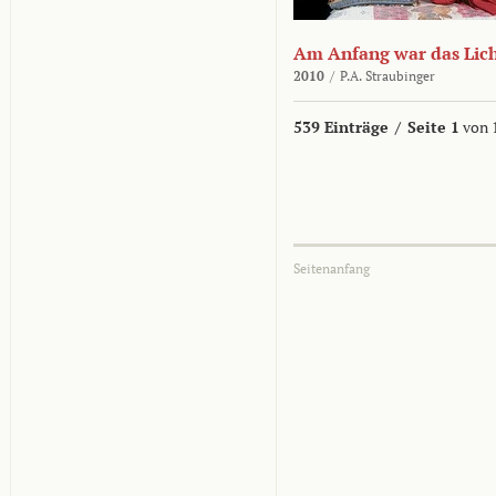
Am Anfang war das Lic
2010
/
P.A. Straubinger
539 Einträge
/
Seite 1
von 
Seitenanfang