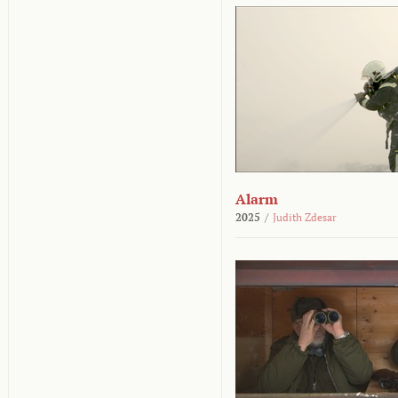
Alarm
2025
/
Judith Zdesar