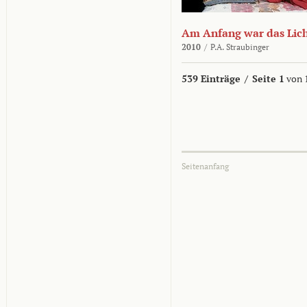
Am Anfang war das Lic
2010
/
P.A. Straubinger
539 Einträge
/
Seite 1
von 
Seitenanfang