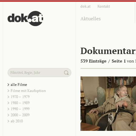
dok.at
Kontakt
Aktuelles
Dokumentar
539 Einträge
/
Seite 1
von 
alle Filme
Filme mit Kaufoption
1970 – 1979
1980 – 1989
1990 – 1999
2000 – 2009
ab 2010