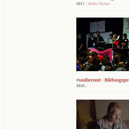
2017
/
Stefan Wolner
#unibrennt - Bildungspr
2010
/