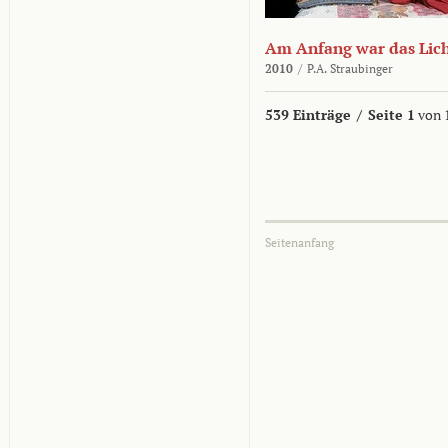
Am Anfang war das Lic
2010
/
P.A. Straubinger
539 Einträge
/
Seite 1
von 
Seitenanfang