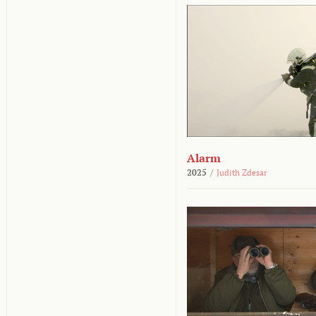
Alarm
2025
/
Judith Zdesar