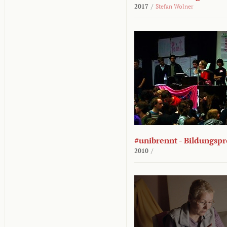
2017
/
Stefan Wolner
#unibrennt - Bildungspr
2010
/