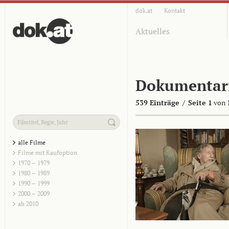
dok.at
Kontakt
Aktuelles
Dokumentar
539 Einträge
/
Seite 1
von 
alle Filme
Filme mit Kaufoption
1970 – 1979
1980 – 1989
1990 – 1999
2000 – 2009
ab 2010