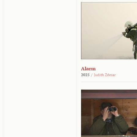
Alarm
2025
/
Judith Zdesar