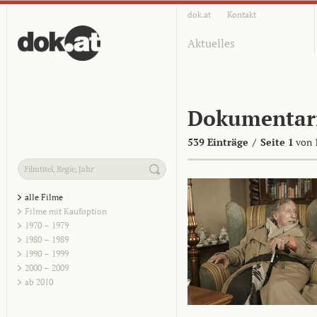
dok.at
Kontakt
Aktuelles
Dokumentar
539 Einträge
/
Seite 1
von 
alle Filme
Filme mit Kaufoption
1970 – 1979
1980 – 1989
1990 – 1999
2000 – 2009
ab 2010