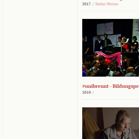
2017
/
Stefan Wolner
#unibrennt - Bildungspr
2010
/