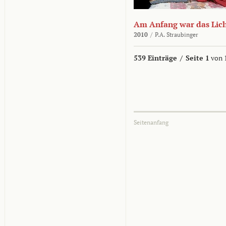
Am Anfang war das Lic
2010
/
P.A. Straubinger
539 Einträge
/
Seite 1
von 
Seitenanfang