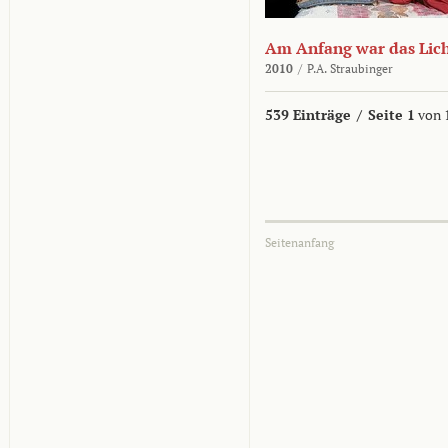
Am Anfang war das Lic
2010
/
P.A. Straubinger
539 Einträge
/
Seite 1
von 
Seitenanfang