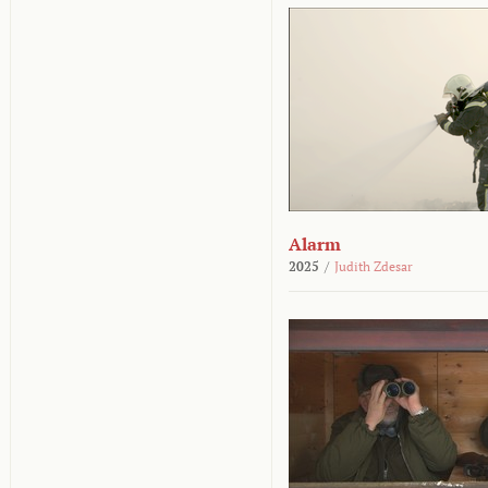
Alarm
2025
/
Judith Zdesar