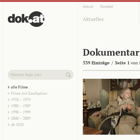
dok.at
Kontakt
Aktuelles
Dokumentar
539 Einträge
/
Seite 1
von 
alle Filme
Filme mit Kaufoption
1970 – 1979
1980 – 1989
1990 – 1999
2000 – 2009
ab 2010