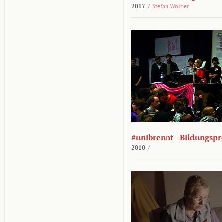
2017
/
Stefan Wolner
#unibrennt - Bildungspr
2010
/