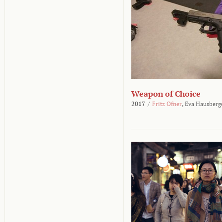
Weapon of Choice
2017
/
Fritz Ofner
,
Eva Hausberg