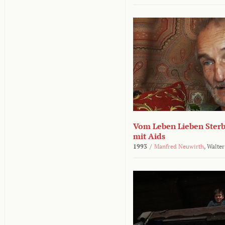
Vom Leben Lieben Sterb
mit Aids
1993
/
Manfred Neuwirth
,
Walter