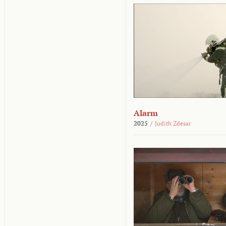
Alarm
2025
/
Judith Zdesar