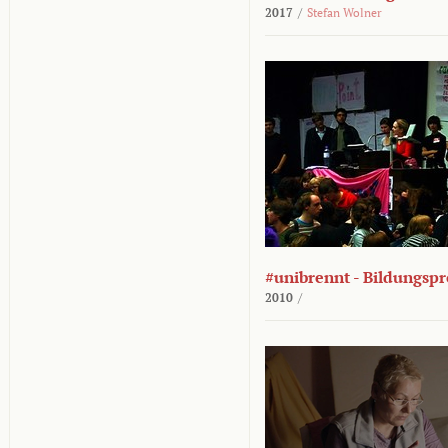
2017
/
Stefan Wolner
#unibrennt - Bildungspr
2010
/