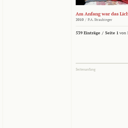
Am Anfang war das Lic
2010
/
P.A. Straubinger
539 Einträge
/
Seite 1
von 
Seitenanfang