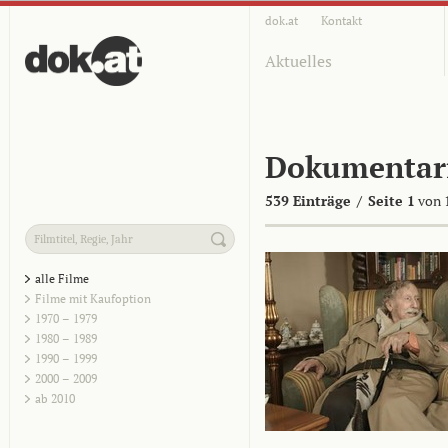
dok.at
Kontakt
Aktuelles
Dokumentar
539 Einträge
/
Seite 1
von 
alle Filme
Filme mit Kaufoption
1970 – 1979
1980 – 1989
1990 – 1999
2000 – 2009
ab 2010