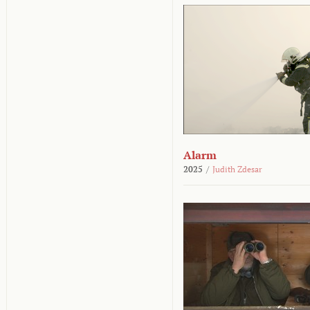
Alarm
2025
/
Judith Zdesar