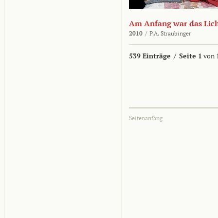
Am Anfang war das Lic
2010
/
P.A. Straubinger
539 Einträge
/
Seite 1
von 
Seitenanfang