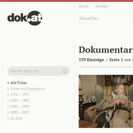
dok.at
Kontakt
Aktuelles
Dokumentar
539 Einträge
/
Seite 1
von 
alle Filme
Filme mit Kaufoption
1970 – 1979
1980 – 1989
1990 – 1999
2000 – 2009
ab 2010