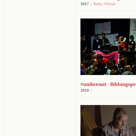
2017
/
Stefan Wolner
#unibrennt - Bildungspr
2010
/