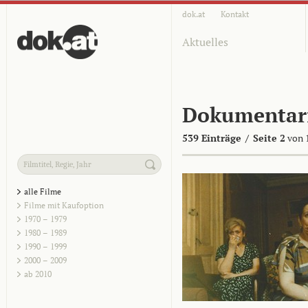
dok.at
Kontakt
Aktuelles
Dokumentar
539 Einträge
/
Seite 2
von 
alle Filme
Filme mit Kaufoption
1970 – 1979
1980 – 1989
1990 – 1999
2000 – 2009
ab 2010