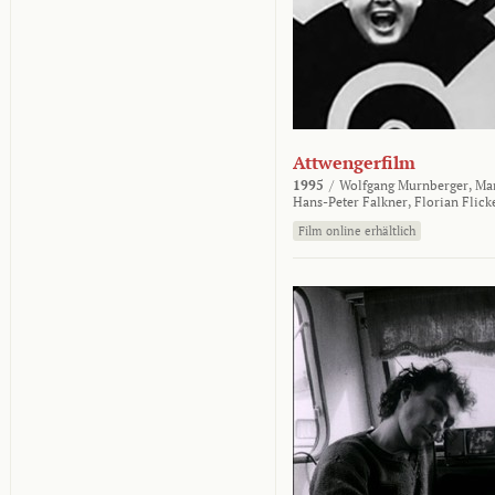
Attwengerfilm
1995
/
Wolfgang Murnberger,
Mar
Hans-Peter Falkner,
Florian Flick
Film online erhältlich