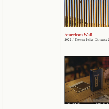
American Wall
2022
/
Thomas Zeller,
Christine 