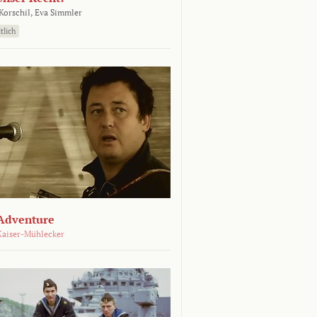
orschil,
Eva Simmler
tlich
Adventure
Kaiser-Mühlecker