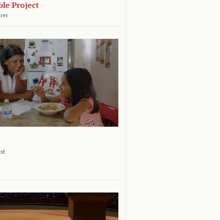
le Project
rer
st