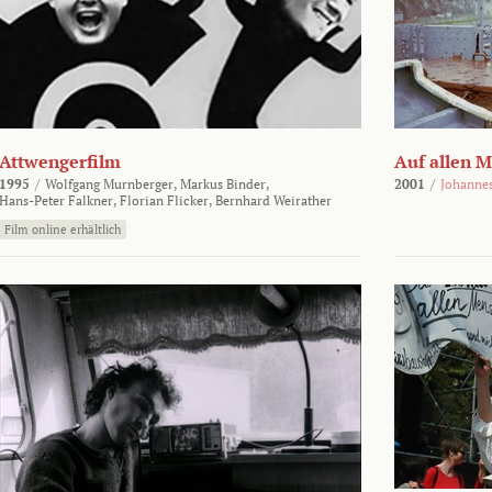
Attwengerfilm
Auf allen 
1995
/
Wolfgang Murnberger,
Markus Binder,
2001
/
Johanne
Hans-Peter Falkner,
Florian Flicker,
Bernhard Weirather
Film online erhältlich