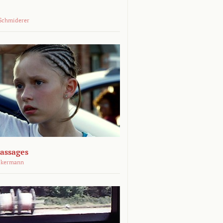
Schmiderer
assages
ckermann