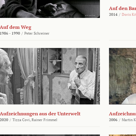
Auf den Ba
2014
/
Doris Ki
Auf dem Weg
1986 - 1990
/
Peter Schreiner
Aufzeichnungen aus der Unterwelt
Aufzeichnu
2020
/
Tizza Covi,
Rainer Frimmel
2006
/
Martin 