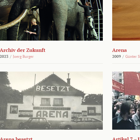
Archiv der Zukunft
Arena
2023
/
Joerg Burger
2009
/
Günter 
Arena besetzt
Artikel 7 –