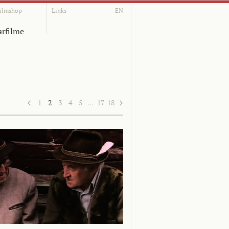
ilmshop
Links
EN
rfilme
1
2
3
4
5
…
17
18