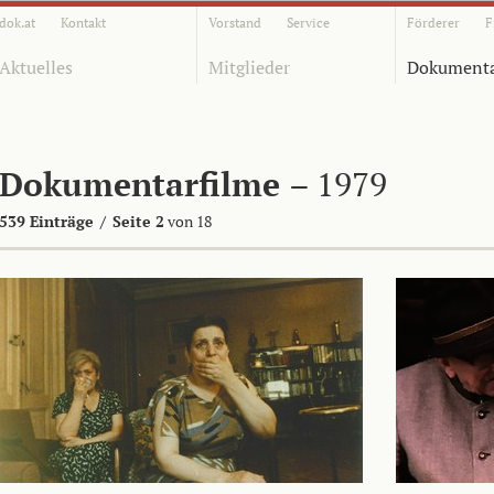
dok.at
Kontakt
Vorstand
Service
Förderer
F
Aktuelles
Mitglieder
Dokumenta
Dokumentarfilme
– 1979
539 Einträge
/
Seite 2
von 18