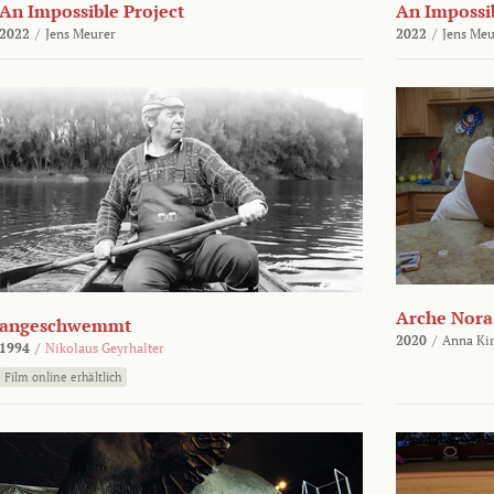
An Impossible Project
An Impossib
2022
/
Jens Meurer
2022
/
Jens Meu
Arche Nora
angeschwemmt
2020
/
Anna Kir
1994
/
Nikolaus Geyrhalter
Film online erhältlich