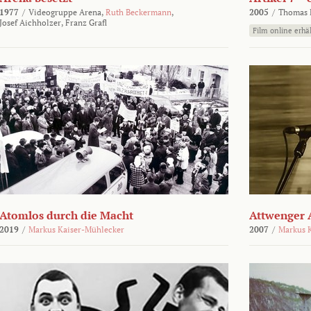
1977
/
Videogruppe Arena,
Ruth Beckermann
,
2005
/
Thomas K
Josef Aichholzer,
Franz Grafl
Film online erhäl
Atomlos durch die Macht
Attwenger 
2019
/
Markus Kaiser-Mühlecker
2007
/
Markus 