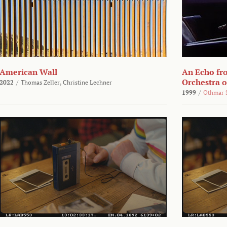
American Wall
An Echo fr
Orchestra 
2022
/
Thomas Zeller,
Christine Lechner
1999
/
Othmar 