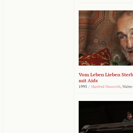
Vom Leben Lieben Sterb
mit Aids
1993
/
Manfred Neuwirth
,
Walter