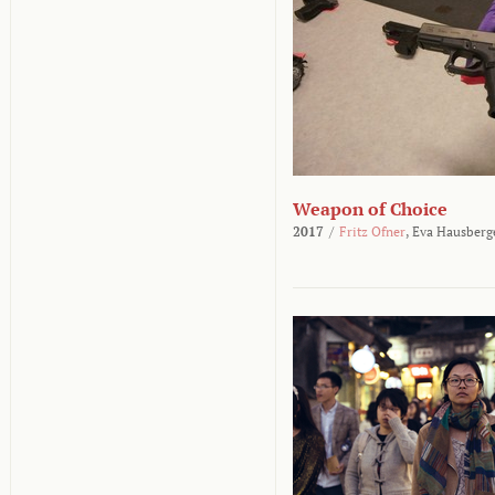
Weapon of Choice
2017
/
Fritz Ofner
,
Eva Hausberg